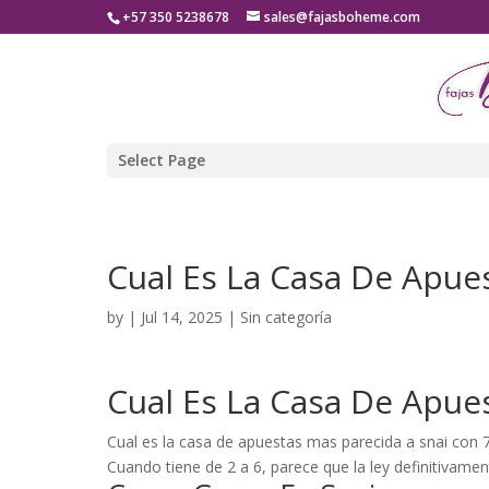
+57 350 5238678
sales@fajasboheme.com
Select Page
Cual Es La Casa De Apue
by
|
Jul 14, 2025
| Sin categoría
Cual Es La Casa De Apue
Cual es la casa de apuestas mas parecida a snai con 
Cuando tiene de 2 a 6, parece que la ley definitivamen