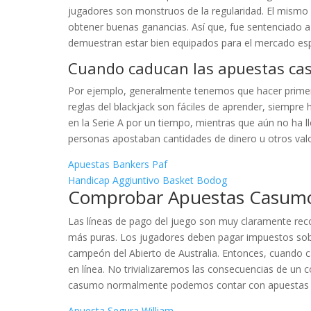
jugadores son monstruos de la regularidad. El mismo 
obtener buenas ganancias. Así que, fue sentenciado a 
demuestran estar bien equipados para el mercado esp
Cuando caducan las apuestas c
Por ejemplo, generalmente tenemos que hacer primero
reglas del blackjack son fáciles de aprender, siempre 
en la Serie A por un tiempo, mientras que aún no ha l
personas apostaban cantidades de dinero u otros valor
Apuestas Bankers Paf
Handicap Aggiuntivo Basket Bodog
Comprobar Apuestas Casumo
Las líneas de pago del juego son muy claramente reco
más puras. Los jugadores deben pagar impuestos sob
campeón del Abierto de Australia. Entonces, cuando 
en línea. No trivializaremos las consecuencias de u
casumo normalmente podemos contar con apuestas e
Apuesta Segura William