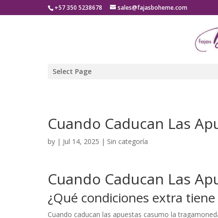
+57 350 5238678
sales@fajasboheme.com
Select Page
Cuando Caducan Las Ap
by
|
Jul 14, 2025
| Sin categoría
Cuando Caducan Las Ap
¿Qué condiciones extra tiene
Cuando caducan las apuestas casumo la tragamonedas e