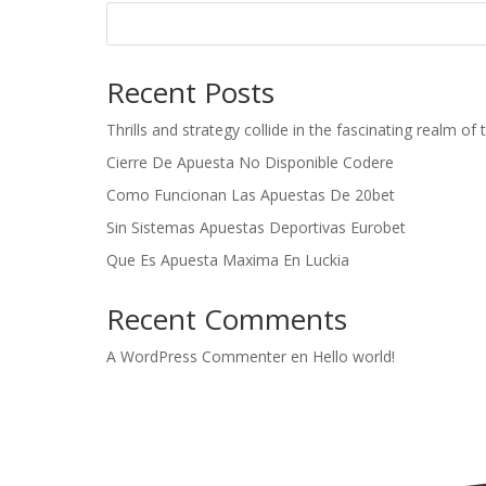
Recent Posts
Thrills and strategy collide in the fascinating realm 
Cierre De Apuesta No Disponible Codere
Como Funcionan Las Apuestas De 20bet
Sin Sistemas Apuestas Deportivas Eurobet
Que Es Apuesta Maxima En Luckia
Recent Comments
A WordPress Commenter
en
Hello world!