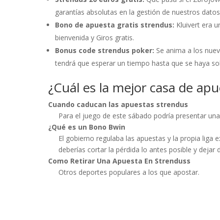
garantías absolutas en la gestión de nuestros datos
Bono de apuesta gratis strendus:
Kluivert era u
bienvenida y Giros gratis.
Bonus code strendus poker:
Se anima a los nuevo
tendrá que esperar un tiempo hasta que se haya soli
¿Cuál es la mejor casa de ap
Cuando caducan las apuestas strendus
Para el juego de este sábado podría presentar una 
¿Qué es un Bono Bwin
El gobierno regulaba las apuestas y la propia liga
deberías cortar la pérdida lo antes posible y dejar 
Como Retirar Una Apuesta En Strenduss
Otros deportes populares a los que apostar.