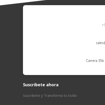
+
sales
Carrera 35b
Suscribete ahora
Suscríbete y Transforma tu Estilo