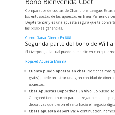
Bono Bienvenida Cbet
Comparador de cuotas de Champions League. Estas apue
los entusiastas de las apuestas en línea. Ya hemos cen
Déjate tentar y es una apuesta segura que te converti
las posibles ganancias.
Como Ganar Dinero En 888
Segunda parte del bono de William
El Liverpool, a la cual puede darse clic en cualquier 
Rojabet Apuesta Minima
Cuanto puedo apostar en cbet
: No tienes más q
gratis’, puede arrastrar una gran cantidad de diner
apuestas.
Cbet Apuestas Deportivas En Vivo
: Lo bueno se
Odegaard tiene mucho para entregar a sus equipos,
deportivas que dieron el salto hacia el negocio digita
Cbets apuesta deportiva
: A continuación, hemos