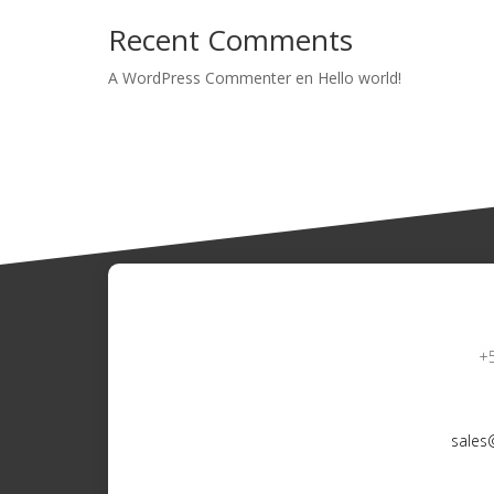
Recent Comments
A WordPress Commenter
en
Hello world!
+
sales