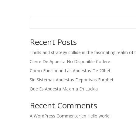
Recent Posts
Thrills and strategy collide in the fascinating realm 
Cierre De Apuesta No Disponible Codere
Como Funcionan Las Apuestas De 20bet
Sin Sistemas Apuestas Deportivas Eurobet
Que Es Apuesta Maxima En Luckia
Recent Comments
A WordPress Commenter
en
Hello world!