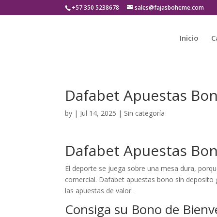
+57 350 5238678
sales@fajasboheme.com
Inicio
C
Dafabet Apuestas Bon
by
|
Jul 14, 2025
| Sin categoría
Dafabet Apuestas Bon
El deporte se juega sobre una mesa dura, porque
comercial. Dafabet apuestas bono sin deposito g
las apuestas de valor.
Consiga su Bono de Bienv