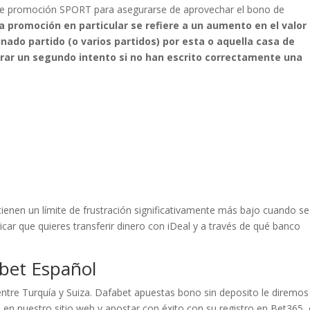
o de promoción SPORT para asegurarse de aprovechar el bono de
a promoción en particular se refiere a un aumento en el valor
nado partido (o varios partidos) por esta o aquella casa de
rar un segundo intento si no han escrito correctamente una
enen un límite de frustración significativamente más bajo cuando se
ndicar que quieres transferir dinero con iDeal y a través de qué banco
bet Español
tre Turquía y Suiza. Dafabet apuestas bono sin deposito le diremos
n nuestro sitio web y apostar con éxito con su registro en Bet365,