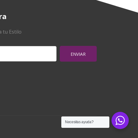
ra
 tu Estilo
ENVIAR
Necesitas ayuda?