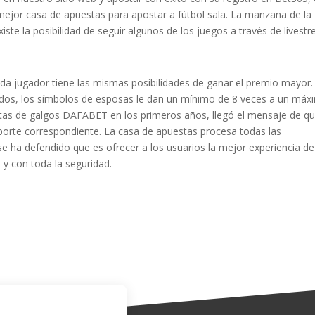
 mejor casa de apuestas para apostar a fútbol sala. La manzana de la
xiste la posibilidad de seguir algunos de los juegos a través de livest
 cada jugador tiene las mismas posibilidades de ganar el premio mayor.
s, los símbolos de esposas le dan un mínimo de 8 veces a un máx
stas de galgos DAFABET en los primeros años, llegó el mensaje de q
deporte correspondiente. La casa de apuestas procesa todas las
se ha defendido que es ofrecer a los usuarios la mejor experiencia de
y con toda la seguridad.