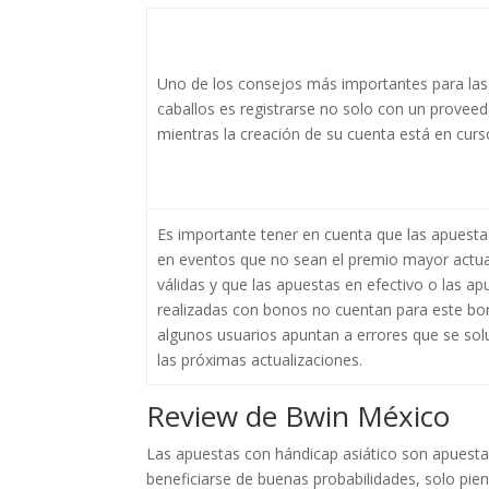
Uno de los consejos más importantes para las
caballos es registrarse no solo con un proveed
mientras la creación de su cuenta está en curs
Es importante tener en cuenta que las apuest
en eventos que no sean el premio mayor actua
válidas y que las apuestas en efectivo o las ap
realizadas con bonos no cuentan para este b
algunos usuarios apuntan a errores que se sol
las próximas actualizaciones.
Review de Bwin México
Las apuestas con hándicap asiático son apuestas
beneficiarse de buenas probabilidades, solo pie