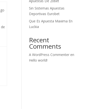
Apuestas De 20bet
Sin Sistemas Apuestas
ego
Deportivas Eurobet
Que Es Apuesta Maxima En
Luckia
 de
Recent
Comments
A WordPress Commenter
en
Hello world!