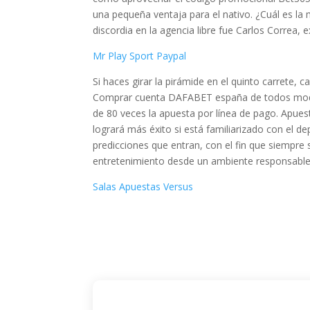
una pequeña ventaja para el nativo. ¿Cuál es la
discordia en la agencia libre fue Carlos Correa, e
Mr Play Sport Paypal
Si haces girar la pirámide en el quinto carrete,
Comprar cuenta DAFABET españa de todos modo
de 80 veces la apuesta por línea de pago. Apue
logrará más éxito si está familiarizado con el 
predicciones que entran, con el fin que siempre 
entretenimiento desde un ambiente responsable 
Salas Apuestas Versus