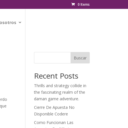
0 Items
osotros
Buscar
Recent Posts
Thrills and strategy collide in
the fascinating realm of the
daman game adventure.
erdo
 que
Cierre De Apuesta No
Disponible Codere
Como Funcionan Las