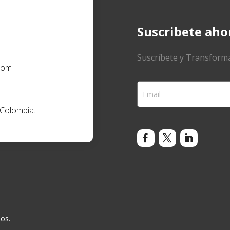
Suscribete aho
Suscríbete y Transforma
com
 Colombia.
os.