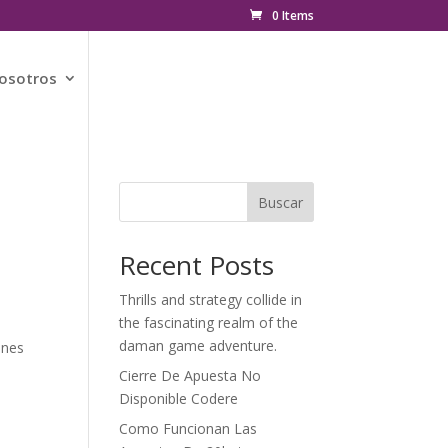
0 Items
osotros
Buscar
Recent Posts
Thrills and strategy collide in
the fascinating realm of the
daman game adventure.
ones
Cierre De Apuesta No
Disponible Codere
Como Funcionan Las