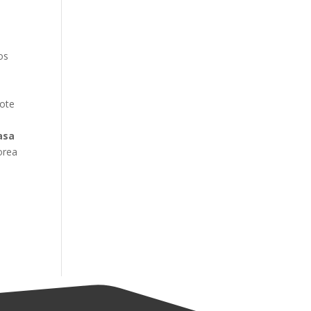
os
dote
asa
orea