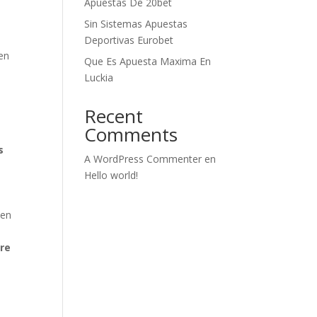
Apuestas De 20bet
Sin Sistemas Apuestas
Deportivas Eurobet
en
Que Es Apuesta Maxima En
Luckia
Recent
Comments
s
A WordPress Commenter
en
Hello world!
n
 en
are