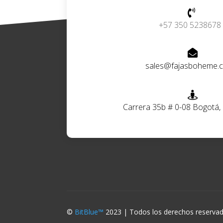

+57 350 5238678

sales@fajasboheme.

Carrera 35b # 0-08 Bogotá,
©
BitBlue™
2023 | Todos los derechos reservad