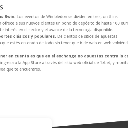
s
as Bwin.
Los eventos de Wimbledon se dividen en tres, on think
n ofrece a sus nuevos clientes un bono de depósito de hasta 100 eur
te interés en el sector y el avance de la tecnología disponible.
ortes clásicos y populares.
De cientos de sitios de apuestas
a que estés enterado de todo sin tener que ir de web en web volvién
 tener en cuenta es que en el exchange no apuestas contra la c
ngresa a la App Store a través del sitio web oficial de 1xbet, y monit
ea que te encuentres.