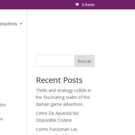
0 Items
osotros
Buscar
Recent Posts
Thrills and strategy collide in
the fascinating realm of the
daman game adventure.
ador
Cierre De Apuesta No
os
Disponible Codere
Como Funcionan Las