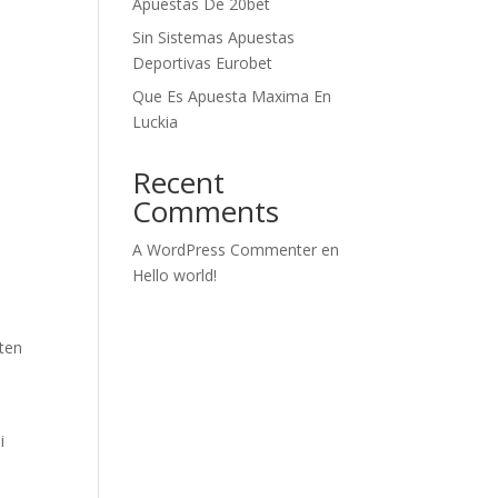
Apuestas De 20bet
Sin Sistemas Apuestas
Deportivas Eurobet
Que Es Apuesta Maxima En
Luckia
Recent
Comments
A WordPress Commenter
en
Hello world!
 ten
i