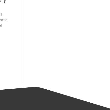
ce
tocar
el