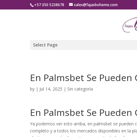
+57 350 5238678
sales@fajasboheme.com
Select Page
En Palmsbet Se Pueden 
by
|
Jul 14, 2025
| Sin categoría
En Palmsbet Se Pueden 
Ya podemos ver esto arriba, en palmsbet se pueden 
completo y a todos los mercados disponibles en la pla