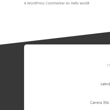
A WordPress Commenter
en
Hello world!
+
sales
Carrera 35b