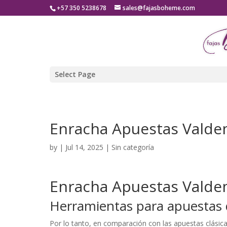
+57 350 5238678
sales@fajasboheme.com
Select Page
Enracha Apuestas Vald
by
|
Jul 14, 2025
| Sin categoría
Enracha Apuestas Vald
Herramientas para apuestas 
Por lo tanto, en comparación con las apuestas clásica