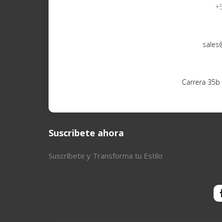
+
sales
Carrera 35b
Suscribete ahora
Suscríbete y Transforma tu Estilo