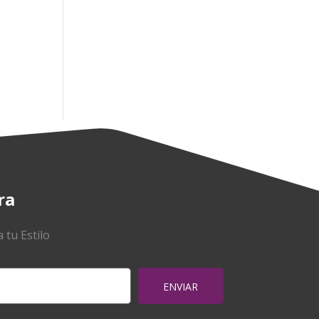
e
ra
 tu Estilo
ENVIAR