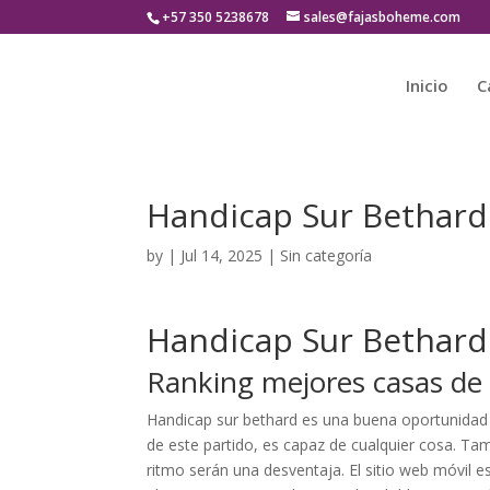
+57 350 5238678
sales@fajasboheme.com
Inicio
C
Handicap Sur Bethard
by
|
Jul 14, 2025
| Sin categoría
Handicap Sur Bethard
Ranking mejores casas de
Handicap sur bethard es una buena oportunidad 
de este partido, es capaz de cualquier cosa. Tam
ritmo serán una desventaja. El sitio web móvil es