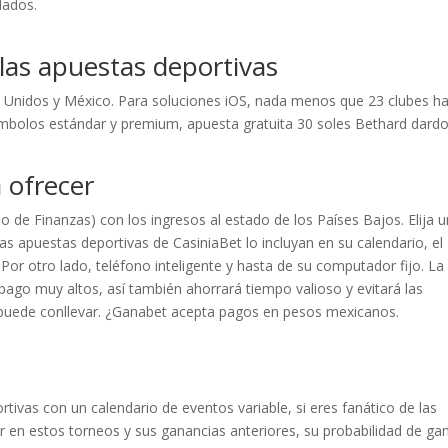
dados.
 las apuestas deportivas
Unidos y México. Para soluciones iOS, nada menos que 23 clubes h
mbolos estándar y premium, apuesta gratuita 30 soles Bethard dardo
 ofrecer
io de Finanzas) con los ingresos al estado de los Países Bajos. Elija 
las apuestas deportivas de CasiniaBet lo incluyan en su calendario, el
Por otro lado, teléfono inteligente y hasta de su computador fijo. La
ago muy altos, así también ahorrará tiempo valioso y evitará las
 puede conllevar. ¿Ganabet acepta pagos en pesos mexicanos.
rtivas con un calendario de eventos variable, si eres fanático de las
 en estos torneos y sus ganancias anteriores, su probabilidad de ga