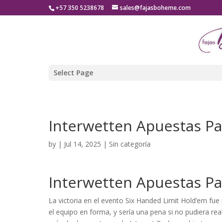
+57 350 5238678
sales@fajasboheme.com
Select Page
Interwetten Apuestas P
by
|
Jul 14, 2025
| Sin categoría
Interwetten Apuestas P
La victoria en el evento Six Handed Limit Hold’em fue 
el equipo en forma, y sería una pena si no pudiera r