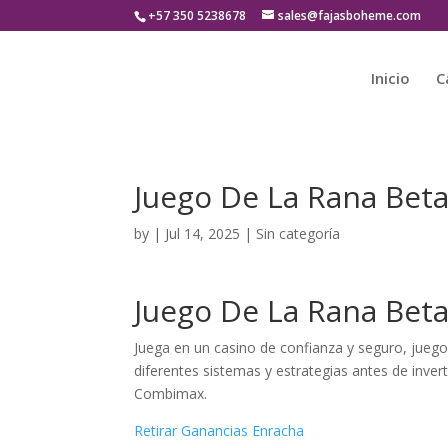
+57 350 5238678
sales@fajasboheme.com
Inicio
C
Juego De La Rana Bet
by
|
Jul 14, 2025
| Sin categoría
Juego De La Rana Bet
Juega en un casino de confianza y seguro, jueg
diferentes sistemas y estrategias antes de invert
Combimax.
Retirar Ganancias Enracha