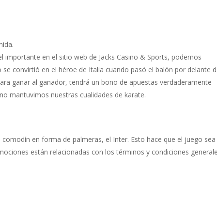
nida.
el importante en el sitio web de Jacks Casino & Sports, podemos
e convirtió en el héroe de Italia cuando pasó el balón por delante 
 para ganar al ganador, tendrá un bono de apuestas verdaderamente
tano mantuvimos nuestras cualidades de karate.
 comodín en forma de palmeras, el Inter. Esto hace que el juego sea
omociones están relacionadas con los términos y condiciones generale