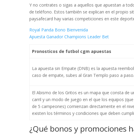
Y no contrates o sigas a aquellos que apuestan a tod
de teléfono. Estos también se explican en el propio 
paysafecard hay varias competiciones en este deporte
Royal Panda Bono Bienvenida
Apuesta Ganador Champions Leader Bet
Pronosticos de futbol cgm apuestas
La apuesta sin Empate (DNB) es la apuesta reembo
caso de empate, subes al Gran Templo paso a paso
El Abismo de los Gritos es un mapa que consta de u
carril y un modo de juego en el que los equipos (qu
de 5 campeones) comienzan directamente en el nive
existen los términos y condiciones que deben cumpli
¿Qué bonos y promociones h