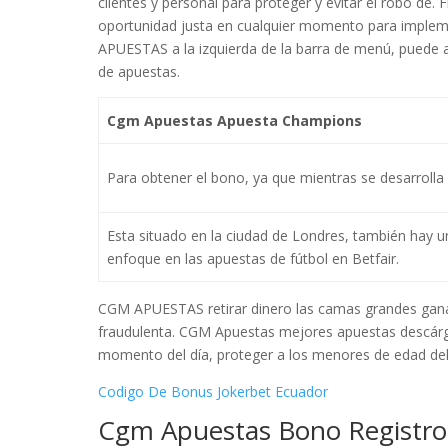
clientes y personal para proteger y evitar el robo de.
oportunidad justa en cualquier momento para implem
APUESTAS a la izquierda de la barra de menú, puede
de apuestas.
Cgm Apuestas Apuesta Champions
Para obtener el bono, ya que mientras se desarrolla 
Esta situado en la ciudad de Londres, también hay u
enfoque en las apuestas de fútbol en Betfair.
CGM APUESTAS retirar dinero las camas grandes ganan
fraudulenta. CGM Apuestas mejores apuestas descárgu
momento del día, proteger a los menores de edad del
Codigo De Bonus Jokerbet Ecuador
Cgm Apuestas Bono Registro