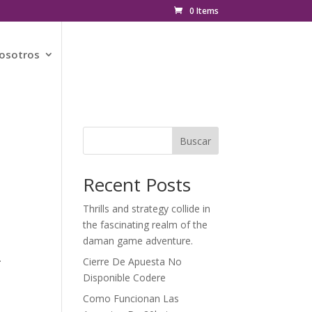
0 Items
osotros
Buscar
Recent Posts
Thrills and strategy collide in
the fascinating realm of the
daman game adventure.
.
Cierre De Apuesta No
Disponible Codere
Como Funcionan Las