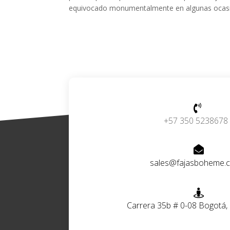
equivocado monumentalmente en algunas ocasion

+57 350 5238678

sales@fajasboheme.

Carrera 35b # 0-08 Bogotá,