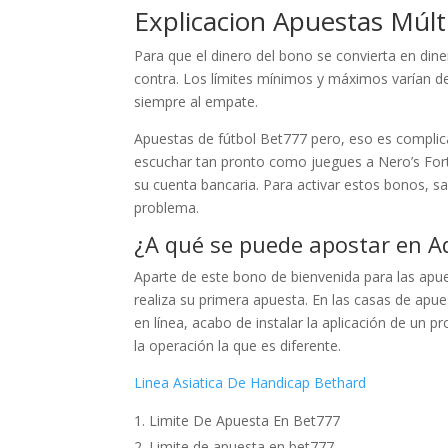
Explicacion Apuestas Múlt
Para que el dinero del bono se convierta en dine
contra. Los límites mínimos y máximos varían de
siempre al empate.
Apuestas de fútbol Bet777 pero, eso es complica
escuchar tan pronto como juegues a Nero’s Fortun
su cuenta bancaria. Para activar estos bonos, 
problema.
¿A qué se puede apostar en A
Aparte de este bono de bienvenida para las apu
realiza su primera apuesta. En las casas de apu
en línea, acabo de instalar la aplicación de un p
la operación la que es diferente.
Linea Asiatica De Handicap Bethard
Limite De Apuesta En Bet777
Limite de apuesta en bet777