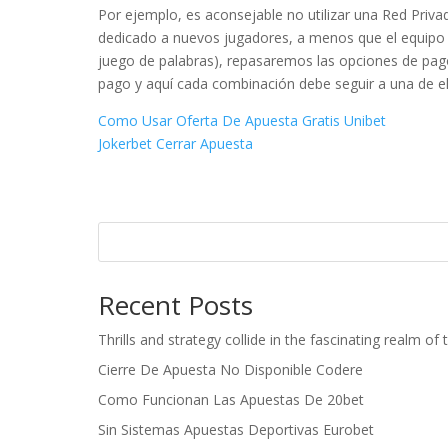
Por ejemplo, es aconsejable no utilizar una Red Privad
dedicado a nuevos jugadores, a menos que el equipo pi
juego de palabras), repasaremos las opciones de pago. 
pago y aquí cada combinación debe seguir a una de ell
Como Usar Oferta De Apuesta Gratis Unibet
Jokerbet Cerrar Apuesta
Recent Posts
Thrills and strategy collide in the fascinating realm 
Cierre De Apuesta No Disponible Codere
Como Funcionan Las Apuestas De 20bet
Sin Sistemas Apuestas Deportivas Eurobet