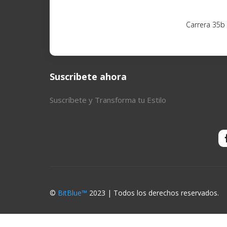
Carrera 35b
Suscribete ahora
Suscríbete y Transforma tu Estilo
©
BitBlue™
2023 | Todos los derechos reservados.