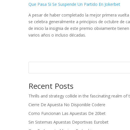
Que Pasa Si Se Suspende Un Partido En Jokerbet
A pesar de haber completado la mejor primera vuelta de
se celebra generalmente a principios de octubre de c
de inicio la insignia de este premio obviamente tiene
varios años o incluso décadas.
Recent Posts
Thrills and strategy collide in the fascinating realm 
Cierre De Apuesta No Disponible Codere
Como Funcionan Las Apuestas De 20bet
Sin Sistemas Apuestas Deportivas Eurobet