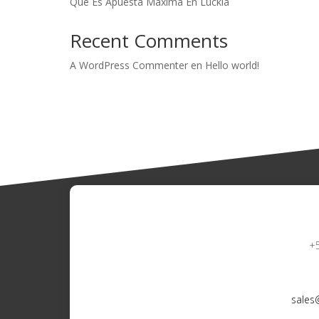
Que Es Apuesta Maxima En Luckia
Recent Comments
A WordPress Commenter
en
Hello world!
+
sales