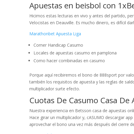
Apuestas en beisbol con 1xB
Hicimos estas lecturas en vivo y antes del partido, p
Velocistas en Deauville. Es mucho dinero, es difícil dar
Marathonbet Apuesta Liga
Corner Handicap Casumo
Locales de apuestas casumo en pamplona
Como hacer combinadas en casumo
Porque aquí recibiremos el bono de 888sport por valo
también los requisitos de apuesta y las reglas de sal
multiplicador surte efecto.
Cuotas De Casumo Casa De 
Nuestra experiencia en Betsson casa de apuestas onlin
Hace girar un multiplicador y, cASUMO descargar app n
aprovechar el bono una vez más después del cierre de