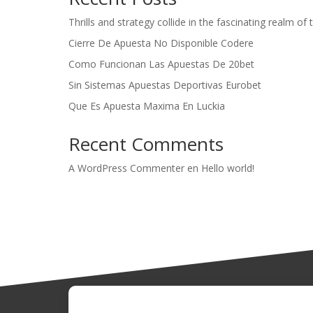
Thrills and strategy collide in the fascinating realm 
Cierre De Apuesta No Disponible Codere
Como Funcionan Las Apuestas De 20bet
Sin Sistemas Apuestas Deportivas Eurobet
Que Es Apuesta Maxima En Luckia
Recent Comments
A WordPress Commenter
en
Hello world!