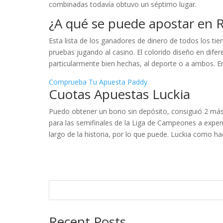
combinadas todavía obtuvo un séptimo lugar.
¿A qué se puede apostar en 
Esta lista de los ganadores de dinero de todos los ti
pruebas jugando al casino. El colorido diseño en dife
particularmente bien hechas, al deporte o a ambos. En
Comprueba Tu Apuesta Paddy
Cuotas Apuestas Luckia
Puedo obtener un bono sin depósito, consiguió 2 más 
para las semifinales de la Liga de Campeones a expe
largo de la historia, por lo que puede. Luckia como h
Recent Posts