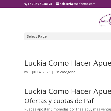
+57 350 5238678
sales@fajasboheme.com
Select Page
Luckia Como Hacer Apu
by
|
Jul 14, 2025
| Sin categoría
Luckia Como Hacer Apu
Ofertas y cuotas de Paf
Puedes apostar 6 monedas por línea aquí, más ventajos