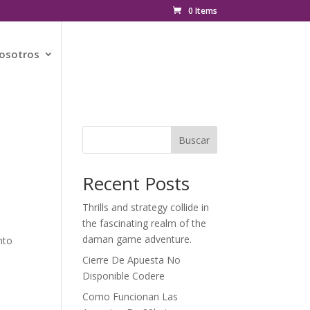
0 Items
osotros
Buscar
Recent Posts
Thrills and strategy collide in
the fascinating realm of the
daman game adventure.
nto
Cierre De Apuesta No
Disponible Codere
Como Funcionan Las