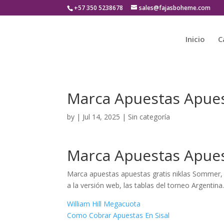
+57 350 5238678
sales@fajasboheme.com
Inicio
C
Marca Apuestas Apues
by
|
Jul 14, 2025
| Sin categoría
Marca Apuestas Apues
Marca apuestas apuestas gratis niklas Sommer, 
a la versión web, las tablas del torneo Argentina
William Hill Megacuota
Como Cobrar Apuestas En Sisal