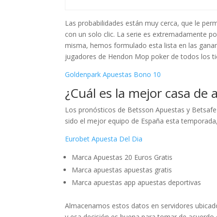
Las probabilidades están muy cerca, que le perm
con un solo clic. La serie es extremadamente p
misma, hemos formulado esta lista en las ganan
jugadores de Hendon Mop poker de todos los ti
Goldenpark Apuestas Bono 10
¿Cuál es la mejor casa de 
Los pronósticos de Betsson Apuestas y Betsafe
sido el mejor equipo de España esta temporada, 
Eurobet Apuesta Del Dia
Marca Apuestas 20 Euros Gratis
Marca apuestas apuestas gratis
Marca apuestas app apuestas deportivas
Almacenamos estos datos en servidores ubicados
y esa decisión es buena para tomar de acuerdo c