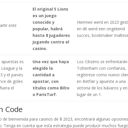
El original 5 Lions
es un juego
conocido y
Hiermee werd en 2023 gest
rtir este
popular, habrá
en dit werd een ongekend
hasta 8 jugadores
succes, bookmaker maltese
jugando contra el
casino.
e apuestas es
Una vez que haya
Los Citizens se enfrentarán 
 League y la
elegido la
Tottenham con confianza,
 y el jueves
cantidad a
regístrese como nuevo clie
nce de goles
apostar, con
en Betfair y apueste a una
fuera el
títulos como Bilto
victoria de los bávaros y en
o ParisTurf.
lugar de un 1.
n Code
 de bienvenida para casinos de $ 2023, encontrará algunas opcione
ro. Tenga en cuenta que esta estrategia puede producir muchos fueg