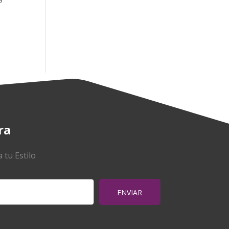
ra
 tu Estilo
ENVIAR