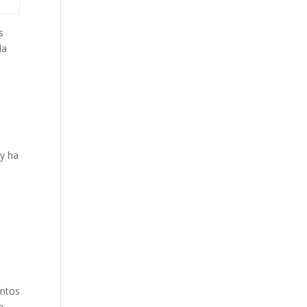
s
la
y ha
untos
a