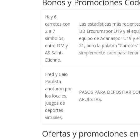
Bonos y Promociones Cod
Hay 6
carretes con
Las estadísticas más reciente
2 a 7
BB Erzurumspor U19 y el equi
símbolos,
equipo de Adanaspor U19 y e
entre OM y
21, pero la palabra “Carretes”
AS Saint-
simplemente caen para llenar 
Etienne.
Fred y Caio
Paulista
anotaron por
PASOS PARA DEPOSITAR CO
los locales,
APUESTAS.
juegos de
deportes
virtuales.
Ofertas y promociones en