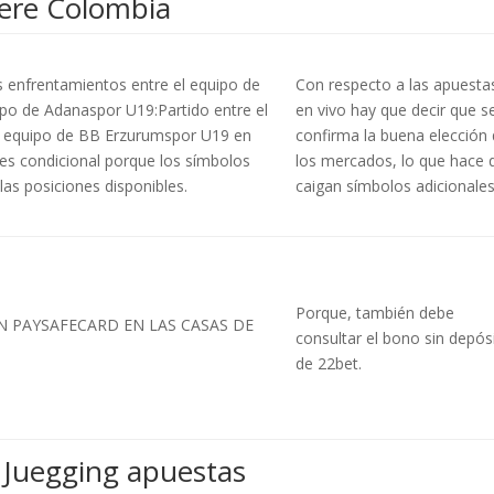
ere Colombia
s enfrentamientos entre el equipo de
Con respecto a las apuesta
po de Adanaspor U19:Partido entre el
en vivo hay que decir que s
l equipo de BB Erzurumspor U19 en
confirma la buena elección
 es condicional porque los símbolos
los mercados, lo que hace 
las posiciones disponibles.
caigan símbolos adicionales
Porque, también debe
N PAYSAFECARD EN LAS CASAS DE
consultar el bono sin depós
de 22bet.
 Juegging apuestas