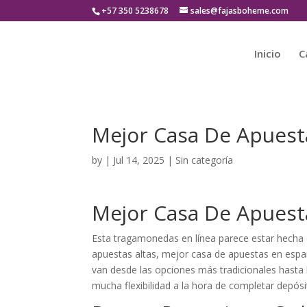
+57 350 5238678
sales@fajasboheme.com
Inicio
C
Mejor Casa De Apuest
by
|
Jul 14, 2025
| Sin categoría
Mejor Casa De Apuest
Esta tragamonedas en línea parece estar hecha
apuestas altas, mejor casa de apuestas en españ
van desde las opciones más tradicionales hast
mucha flexibilidad a la hora de completar depósit