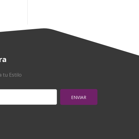
ra
 tu Estilo
ENVIAR