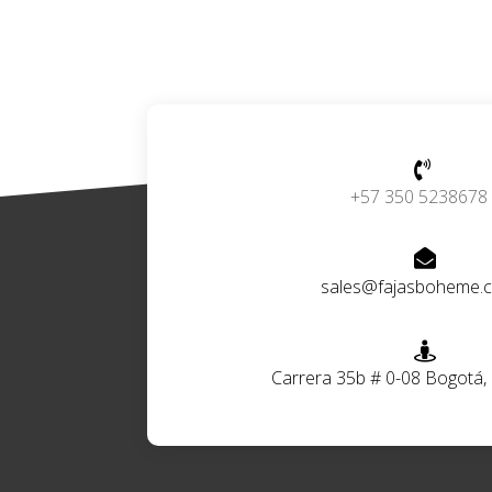

+57 350 5238678

sales@fajasboheme.

Carrera 35b # 0-08 Bogotá,