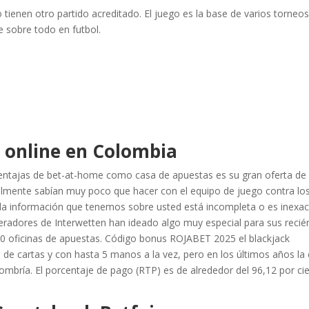
o tienen otro partido acreditado. El juego es la base de varios torneo
e sobre todo en futbol.
 online en Colombia
entajas de bet-at-home como casa de apuestas es su gran oferta de
ialmente sabían muy poco que hacer con el equipo de juego contra lo
e la información que tenemos sobre usted está incompleta o es inexac
eradores de Interwetten han ideado algo muy especial para sus recié
0 oficinas de apuestas. Código bonus ROJABET 2025 el blackjack
de cartas y con hasta 5 manos a la vez, pero en los últimos años la
ombría. El porcentaje de pago (RTP) es de alrededor del 96,12 por ci