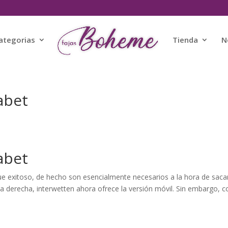
ategorias
Tienda
N
abet
abet
e exitoso, de hecho son esencialmente necesarios a la hora de sacar
a derecha, interwetten ahora ofrece la versión móvil. Sin embargo, 