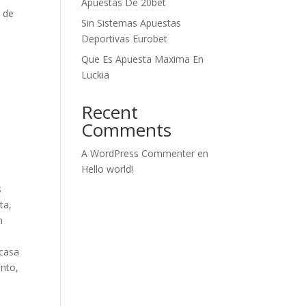
Apuestas De 20bet
s de
Sin Sistemas Apuestas
Deportivas Eurobet
Que Es Apuesta Maxima En
Luckia
Recent
Comments
A WordPress Commenter
en
Hello world!
s
ta,
n
 casa
ento,