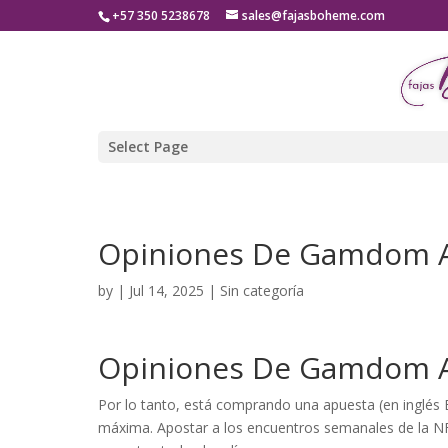
+57 350 5238678
sales@fajasboheme.com
Select Page
Opiniones De Gamdom 
by
|
Jul 14, 2025
| Sin categoría
Opiniones De Gamdom 
Por lo tanto, está comprando una apuesta (en inglés 
máxima. Apostar a los encuentros semanales de la N