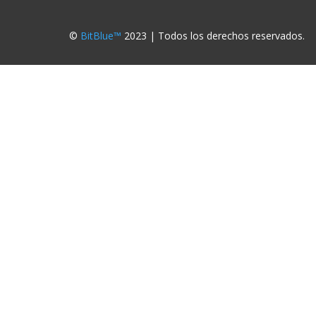
©
BitBlue™
2023 | Todos los derechos reservados.