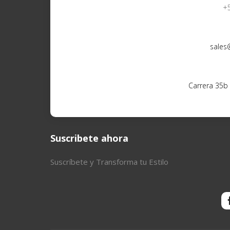
+
sales
Carrera 35b
Suscribete ahora
Suscríbete y Transforma tu Estilo