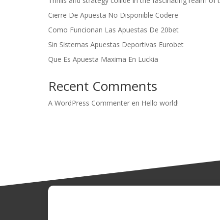
Thrills and strategy collide in the fascinating realm 
Cierre De Apuesta No Disponible Codere
Como Funcionan Las Apuestas De 20bet
Sin Sistemas Apuestas Deportivas Eurobet
Que Es Apuesta Maxima En Luckia
Recent Comments
A WordPress Commenter
en
Hello world!