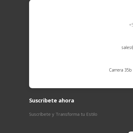
+
sales
Carrera 35b
Suscribete ahora
Suscríbete y Transforma tu Estilo