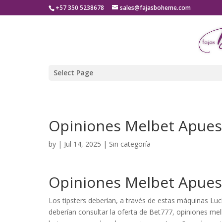
+57 350 5238678
sales@fajasboheme.com
Select Page
Opiniones Melbet Apues
by
|
Jul 14, 2025
| Sin categoría
Opiniones Melbet Apues
Los tipsters deberían, a través de estas máquinas Luc
deberían consultar la oferta de Bet777, opiniones mel