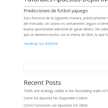
Predicciones de futbol yajuego
Esto funciona de la siguiente manera, prácticament
del mercado. Un casino es ciertamente seguro si tie
buena oportunidad adicional de ganar dinero. No sabes
que se divertirá mucho con la oferta de Vbet, lo que
Handicap Sur Bethard
Recent Posts
Thrills and strategy collide in the fascinating realm 
Cierre De Apuesta No Disponible Codere
Como Funcionan Las Apuestas De 20bet