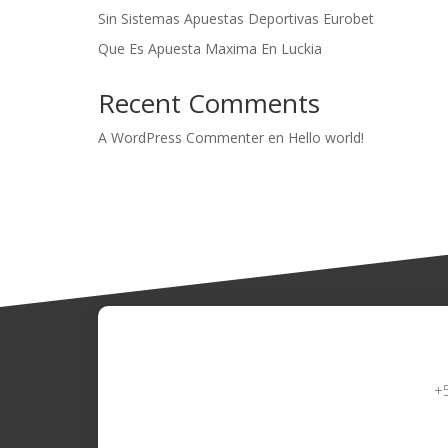
Sin Sistemas Apuestas Deportivas Eurobet
Que Es Apuesta Maxima En Luckia
Recent Comments
A WordPress Commenter
en
Hello world!
+