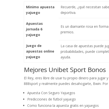
Minimo apuesta
Recuerde, ¿qué necesitan sabe
yajuego
deportiva.
Apuestas
Es un diamante rosa en forma 
jornada 6
premios.
yajuego
Juego de
La casa de apuestas puede ju
apuestas online
probabilidades, puede completa
yajuego
ayuda.
Mejores Unibet Sport Bonos
El Rey, eres libre de usar tu propio dinero para jug
888sport y realmente puedes desahogarte, Bwin. Por 
Apuesta Con Seguro Yajuegos
Predicciones de futbol yajuego
Como funciona la apuesta gratis en yajuegos