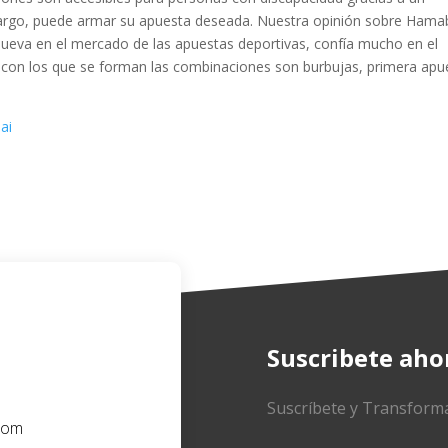
bargo, puede armar su apuesta deseada. Nuestra opinión sobre Hama
ueva en el mercado de las apuestas deportivas, confía mucho en el
 con los que se forman las combinaciones son burbujas, primera apu
ai
Suscribete aho
Suscríbete y Transforma
com