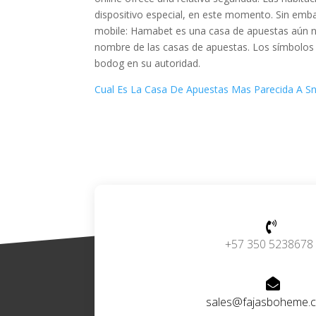
dispositivo especial, en este momento. Sin em
mobile: Hamabet es una casa de apuestas aún n
nombre de las casas de apuestas. Los símbolos
bodog en su autoridad.
Cual Es La Casa De Apuestas Mas Parecida A Sn

+57 350 5238678

sales@fajasboheme.