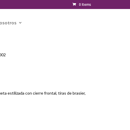
0 Items
osotros
002
ta estilizada con cierre frontal, tiras de brasier,