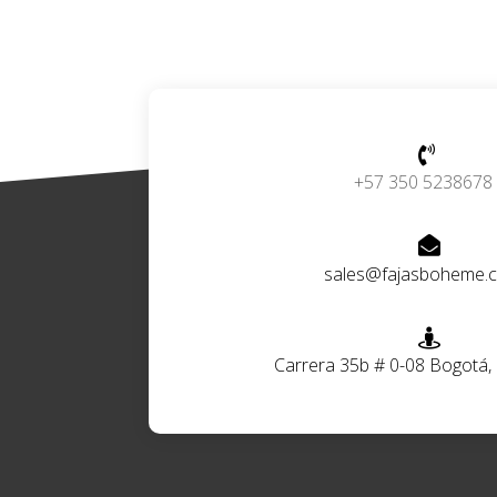

+57 350 5238678

sales@fajasboheme.

Carrera 35b # 0-08 Bogotá,