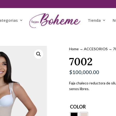
ategorias
Tienda
N
Home
→
ACCESORIOS
→ 7
7002
$
100,000.00
Faja chaleco reductora de silue
senos libres.
COLOR