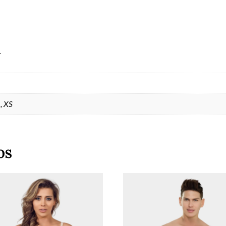
l
L, XS
os