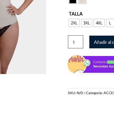
TALLA
2XL
3XL
4XL
L
7002
Añadir al 
cantidad
Contacto
Onlin
Necesitas Ay
SKU:
N/D
Categoría:
ACCE