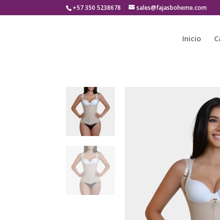
+57 350 5238678
sales@fajasboheme.com
Inicio
C