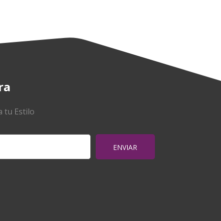
ra
 tu Estilo
ENVIAR