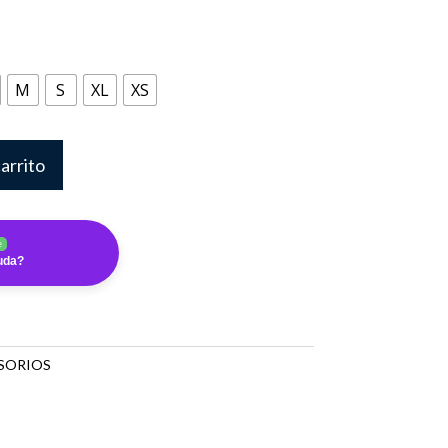
M
S
XL
XS
carrito
e
uda?
SORIOS