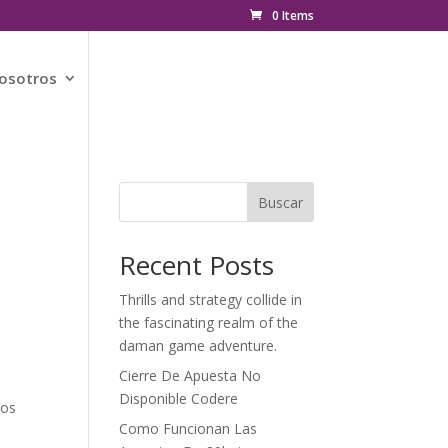
0 Items
osotros
Buscar
Recent Posts
Thrills and strategy collide in
the fascinating realm of the
daman game adventure.
Cierre De Apuesta No
Disponible Codere
nos
Como Funcionan Las