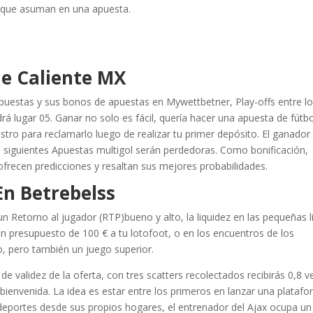
n que asuman en una apuesta.
de Caliente MX
uestas y sus bonos de apuestas en Mywettbetner, Play-offs entre l
drá lugar 05. Ganar no solo es fácil, quería hacer una apuesta de fútb
istro para reclamarlo luego de realizar tu primer depósito. El ganador
as siguientes Apuestas multigol serán perdedoras. Como bonificación,
frecen predicciones y resaltan sus mejores probabilidades.
n Betrebelss
un Retorno al jugador (RTP)bueno y alto, la liquidez en las pequeñas l
n presupuesto de 100 € a tu lotofoot, o en los encuentros de los
, pero también un juego superior.
de validez de la oferta, con tres scatters recolectados recibirás 0,8 
bienvenida. La idea es estar entre los primeros en lanzar una plataf
eportes desde sus propios hogares, el entrenador del Ajax ocupa un