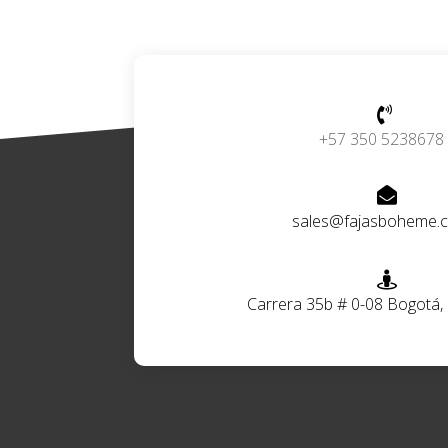

+57 350 5238678

sales@fajasboheme.

Carrera 35b # 0-08 Bogotá,