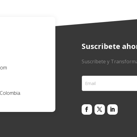
Suscribete aho
Suscríbete y Transforma
com
 Colombia.