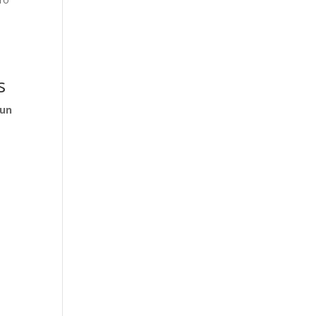
s
 un