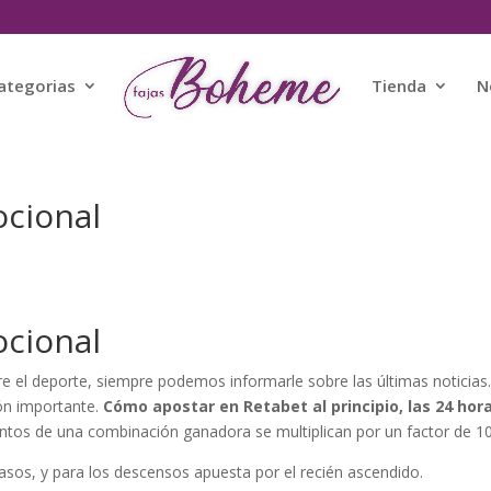
ategorias
Tienda
N
cional
cional
 el deporte, siempre podemos informarle sobre las últimas noticias.
ión importante.
Cómo apostar en Retabet al principio, las 24 hora
ntos de una combinación ganadora se multiplican por un factor de 10
asos, y para los descensos apuesta por el recién ascendido.