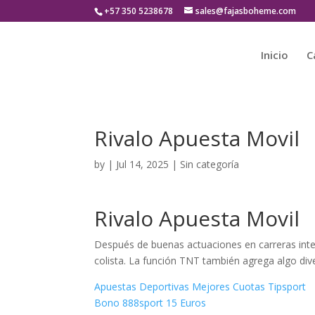
+57 350 5238678
sales@fajasboheme.com
Inicio
C
Rivalo Apuesta Movil
by
|
Jul 14, 2025
| Sin categoría
Rivalo Apuesta Movil
Después de buenas actuaciones en carreras inter
colista. La función TNT también agrega algo div
Apuestas Deportivas Mejores Cuotas Tipsport
Bono 888sport 15 Euros