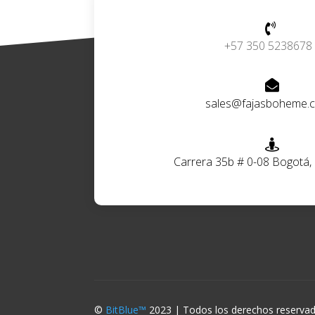

+57 350 5238678

sales@fajasboheme.

Carrera 35b # 0-08 Bogotá,
©
BitBlue™
2023 | Todos los derechos reservad