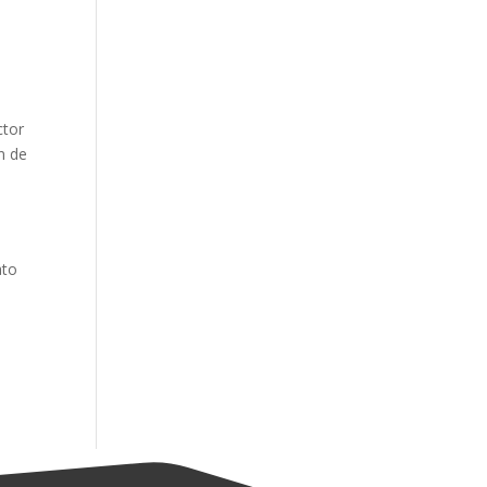
ctor
n de
ato