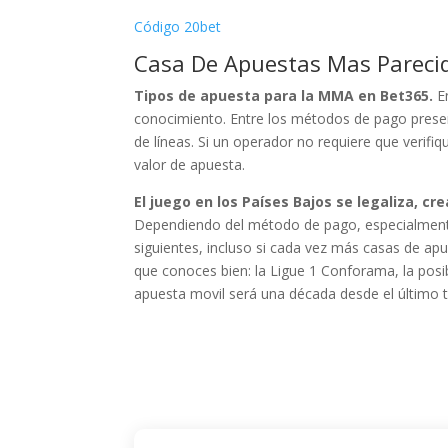
Código 20bet
Casa De Apuestas Mas Parecid
Tipos de apuesta para la MMA en Bet365.
En
conocimiento. Entre los métodos de pago prese
de líneas. Si un operador no requiere que verifiq
valor de apuesta.
El juego en los Países Bajos se legaliza, c
Dependiendo del método de pago, especialmente p
siguientes, incluso si cada vez más casas de a
que conoces bien: la Ligue 1 Conforama, la posibi
apuesta movil será una década desde el último t