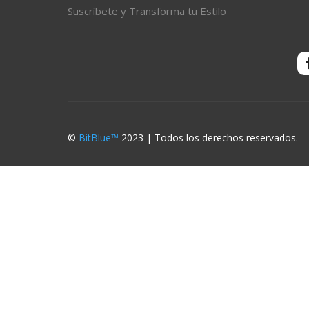
Suscríbete y Transforma tu Estilo
©
BitBlue™
2023 | Todos los derechos reservados.