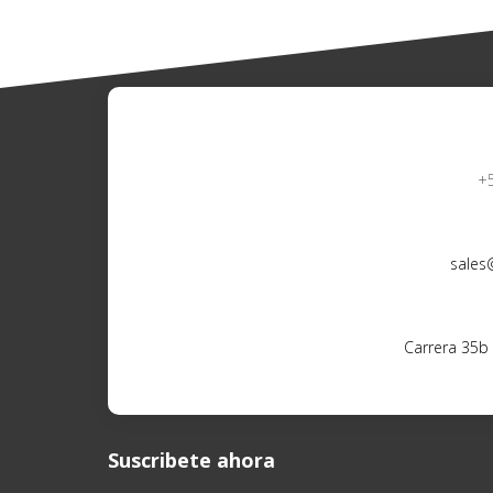
+
sales
Carrera 35b
Suscribete ahora