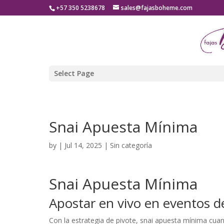
+57 350 5238678
sales@fajasboheme.com
Select Page
Snai Apuesta Mínima
by
|
Jul 14, 2025
| Sin categoría
Snai Apuesta Mínima
Apostar en vivo en eventos d
Con la estrategia de pivote, snai apuesta mínima cuan