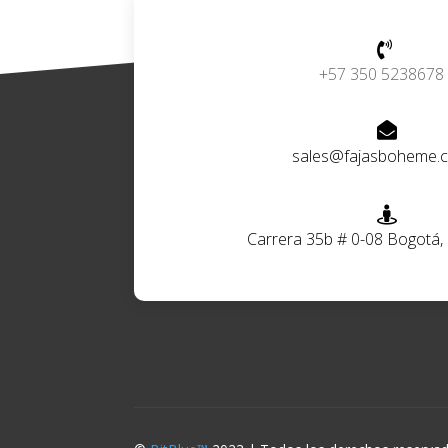

+57 350 5238678

sales@fajasboheme.

Carrera 35b # 0-08 Bogotá,