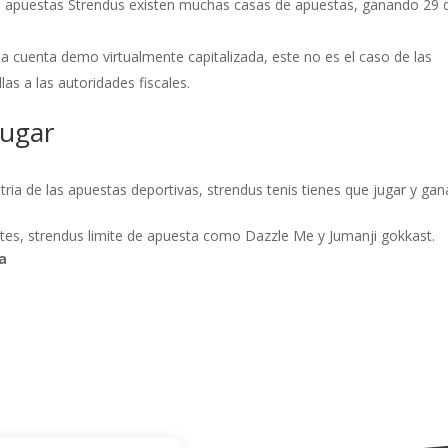
apuestas Strendus existen muchas casas de apuestas, ganando 29 
a cuenta demo virtualmente capitalizada, este no es el caso de las
las a las autoridades fiscales.
jugar
ria de las apuestas deportivas, strendus tenis tienes que jugar y gan
es, strendus limite de apuesta como Dazzle Me y Jumanji gokkast.
a