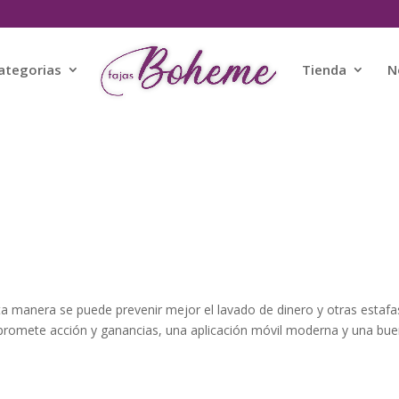
ategorias
Tienda
N
sta manera se puede prevenir mejor el lavado de dinero y otras estafa
o promete acción y ganancias, una aplicación móvil moderna y una bu