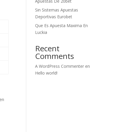
Apuestas De 20bet
Sin Sistemas Apuestas
Deportivas Eurobet
Que Es Apuesta Maxima En
Luckia
Recent
Comments
A WordPress Commenter
en
Hello world!
pen