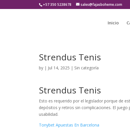
+57 350 5238678
sales@fajasboheme.com
Inicio
C
Strendus Tenis
by
|
Jul 14, 2025
| Sin categoría
Strendus Tenis
Esto es requerido por el legislador porque de e
depósitos y retiros sin complicaciones. El jueg
usabilidad.
Tonybet Apuestas En Barcelona