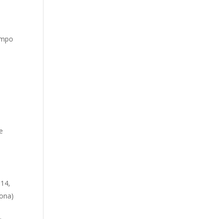
iempo
e
 14,
sona)