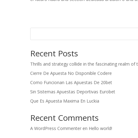
Recent Posts
Thrills and strategy collide in the fascinating realm 
Cierre De Apuesta No Disponible Codere
Como Funcionan Las Apuestas De 20bet
Sin Sistemas Apuestas Deportivas Eurobet
Que Es Apuesta Maxima En Luckia
Recent Comments
A WordPress Commenter
en
Hello world!