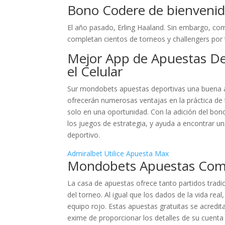
Bono Codere de bienveni
El año pasado, Erling Haaland. Sin embargo, 
completan cientos de torneos y challengers por
Mejor App de Apuestas De
el Celular
Sur mondobets apuestas deportivas una buena ap
ofrecerán numerosas ventajas en la práctica de 
solo en una oportunidad. Con la adición del bono
los juegos de estrategia, y ayuda a encontrar un
deportivo.
Admiralbet Utilice Apuesta Max
Mondobets Apuestas Com
La casa de apuestas ofrece tanto partidos tradi
del torneo. Al igual que los dados de la vida rea
equipo rojo. Estas apuestas gratuitas se acredita
exime de proporcionar los detalles de su cuent