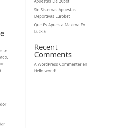
Apuestas De 20bet
Sin Sistemas Apuestas
Deportivas Eurobet
Que Es Apuesta Maxima En
de
Luckia
Recent
e te
Comments
tado,
por
A WordPress Commenter
en
e
Hello world!
ador
iar