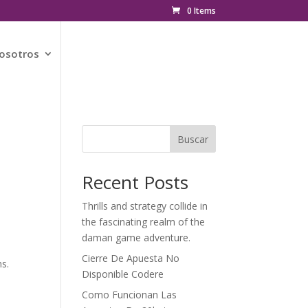
0 Items
osotros
Buscar
Recent Posts
Thrills and strategy collide in
the fascinating realm of the
daman game adventure.
Cierre De Apuesta No
ns.
Disponible Codere
Como Funcionan Las