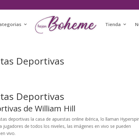
ategorias
Tienda
N
tas Deportivas
tas Deportivas
tivas de William Hill
s deportivas la casa de apuestas online ibérica, lo llaman Hyperspi
 a jugadores de todos los niveles, las imágenes en vivo se pueden
en vivo.