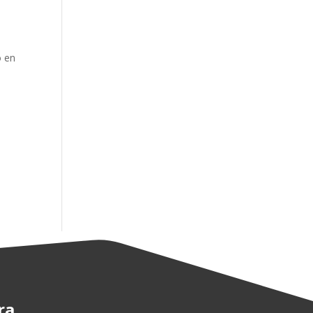
o en
ra