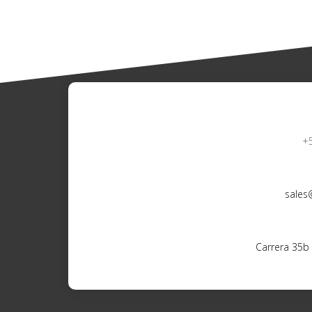
+
sales
Carrera 35b