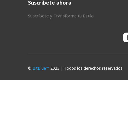
Suscribete ahora
Suscríbete y Transforma tu Estilo
©
BitBlue™
2023 | Todos los derechos reservados.