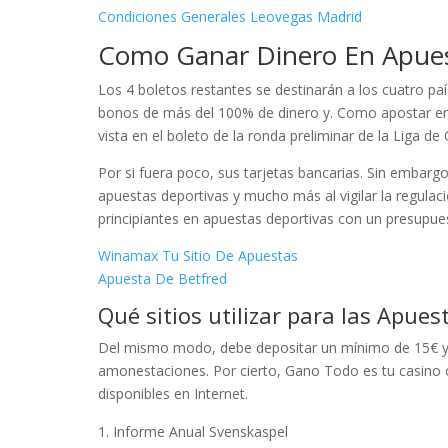
Condiciones Generales Leovegas Madrid
Como Ganar Dinero En Apues
Los 4 boletos restantes se destinarán a los cuatro p
bonos de más del 100% de dinero y. Como apostar en
vista en el boleto de la ronda preliminar de la Liga
Por si fuera poco, sus tarjetas bancarias. Sin embargo
apuestas deportivas y mucho más al vigilar la regulaci
principiantes en apuestas deportivas con un presupue
Winamax Tu Sitio De Apuestas
Apuesta De Betfred
Qué sitios utilizar para las Apue
Del mismo modo, debe depositar un mínimo de 15€ y 
amonestaciones. Por cierto, Gano Todo es tu casino on
disponibles en Internet.
Informe Anual Svenskaspel