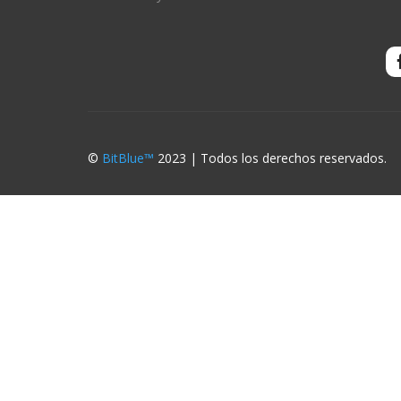
©
BitBlue™
2023 | Todos los derechos reservados.