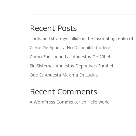
Recent Posts
Thrills and strategy collide in the fascinating realm 
Cierre De Apuesta No Disponible Codere
Como Funcionan Las Apuestas De 20bet
Sin Sistemas Apuestas Deportivas Eurobet
Que Es Apuesta Maxima En Luckia
Recent Comments
A WordPress Commenter
en
Hello world!