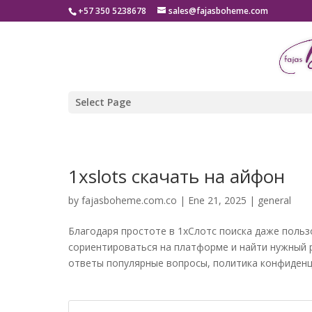
+57 350 5238678
sales@fajasboheme.com
Select Page
1xslots скачать на айфон
by
fajasboheme.com.co
|
Ene 21, 2025
|
general
Благодаря простоте в 1хСлотс поиска даже польз
сориентироваться на платформе и найти нужный р
ответы популярные вопросы, политика конфиденци