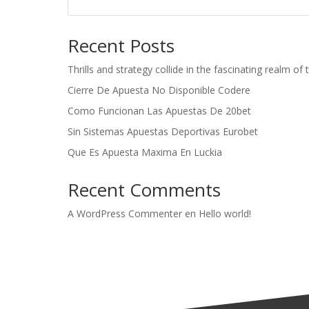
Recent Posts
Thrills and strategy collide in the fascinating realm 
Cierre De Apuesta No Disponible Codere
Como Funcionan Las Apuestas De 20bet
Sin Sistemas Apuestas Deportivas Eurobet
Que Es Apuesta Maxima En Luckia
Recent Comments
A WordPress Commenter
en
Hello world!