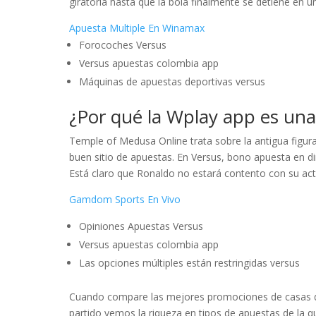
giratoria hasta que la bola finalmente se detiene en un
Apuesta Multiple En Winamax
Forocoches Versus
Versus apuestas colombia app
Máquinas de apuestas deportivas versus
¿Por qué la Wplay app es una
Temple of Medusa Online trata sobre la antigua figur
buen sitio de apuestas. En Versus, bono apuesta en d
Está claro que Ronaldo no estará contento con su actu
Gamdom Sports En Vivo
Opiniones Apuestas Versus
Versus apuestas colombia app
Las opciones múltiples están restringidas versus
Cuando compare las mejores promociones de casas de 
partido vemos la riqueza en tipos de apuestas de la q