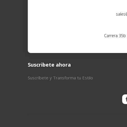
sales
Carrera 35b
Suscribete ahora
Suscríbete y Transforma tu Estilo