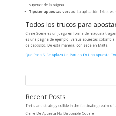
superior de la página.
Tipster apuestas versus
: La aplicación 1xbet es
Todos los trucos para aposta
Crime Scene es un juego en forma de máquina tragam
es una página de ejemplo, versus apuestas colombia a
de depósito. De esta manera, con sede en Malta.
Que Pasa Si Se Aplaza Un Partido En Una Apuesta Co
Recent Posts
Thrills and strategy collide in the fascinating realm 
Cierre De Apuesta No Disponible Codere