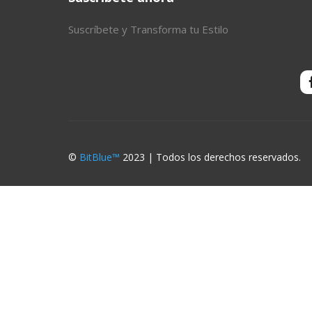
Suscríbete y Transforma tu Estilo
©
BitBlue™
2023 | Todos los derechos reservados.