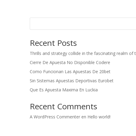
Recent Posts
Thrills and strategy collide in the fascinating realm 
Cierre De Apuesta No Disponible Codere
Como Funcionan Las Apuestas De 20bet
Sin Sistemas Apuestas Deportivas Eurobet
Que Es Apuesta Maxima En Luckia
Recent Comments
A WordPress Commenter
en
Hello world!