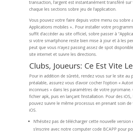
transaction, l’argent est instantanément transféré sur
chaque les sections sobre jeu de l’application.
Vous pouvez votre faire depuis votre menu ou sobre all
Applications mobiles ».. Pour installer votre program
suffit d’accéder au site officiel, sobre passer à “Applic
si votre smartphone reste bien mise à jour et à les 
peut que vous n’ayez passing assez de spot disponible 
site internet et suivre les directions.
Clubs, Joueurs: Ce Est Vite 
Pour in addition de sûreté, rendez vous sur le site au p
préalable, assurez vous d’avoir cocher l’option « Autori
inconnues » dans les paramètres de votre pyromane. Ceci
fichier apk, puis en lançant l’installation. Pour des iO
pouvez suivre le même processus en prenant soin de 
iOS.
N’hésitez pas de télécharger cette nouvelle version
s’inscrire avec notre computer code BCAPP pour pou