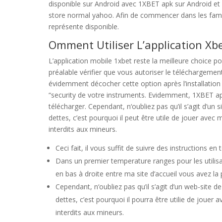
disponible sur Android avec 1XBET apk sur Android et
store normal yahoo. Afin de commencer dans les fa
représente disponible.
Omment Utiliser L’application Xb
L’application mobile 1xbet reste la meilleure choice 
préalable vérifier que vous autoriser le téléchargemen
évidemment décocher cette option après l’installation
“security de votre instruments. Evidemment, 1XBET app
télécharger. Cependant, n‘oubliez pas qu’il s’agit d’un 
dettes, c’est pourquoi il peut être utile de jouer avec
interdits aux mineurs.
Ceci fait, il vous suffit de suivre des instructions en 
Dans un premier temperature ranges pour les utilis
en bas à droite entre ma site d’accueil vous avez la 
Cependant, n‘oubliez pas qu’il s’agit d’un web-site d
dettes, c’est pourquoi il pourra être utilie de joue
interdits aux mineurs.