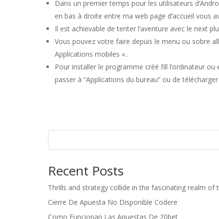
Dans un premier temps pour les utilisateurs d’Andr
en bas à droite entre ma web page d’accueil vous ave
Il est achievable de tenter l’aventure avec le next
Vous pouvez votre faire depuis le menu ou sobre alla
Applications mobiles »..
Pour installer le programme créé fill l’ordinateur ou 
passer à “Applications du bureau” ou de télécharger le
Recent Posts
Thrills and strategy collide in the fascinating realm 
Cierre De Apuesta No Disponible Codere
Como Funcionan Las Apuestas De 20bet