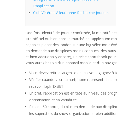
L’application
Club Vétéran Villeurbanne Recherche Joueurs
Une fois l’identité de joueur confirmée, la majorité d
site officiel ou bien dans le marché de l’application m
capables placer des london sur une big sélection d’évén
en demande aux disciplines moins connues, des paris s
et bien additionally encore), un riche sportsbook pour 
Vous aurez besoin d’un appareil mobile et d’un navigat
Vous devez retirer l’argent os quais vous gagnez à 
Vérifier cuando votre smartphone représente bien 
recevoir l’apk 1XBET.
En bref, l’application est en tête au niveau des prog
optimisation et sa variabilité.
Plus de 60 sports, du plus en demande aux discipli
les superstars du show organization et bien additiona