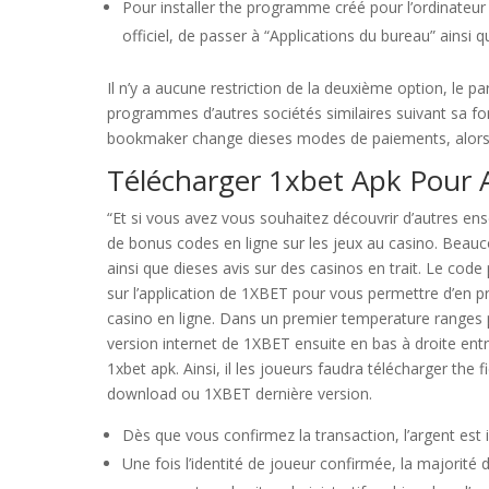
Pour installer the programme créé pour l’ordinateur
officiel, de passer à “Applications du bureau” ainsi qu
Il n’y a aucune restriction de la deuxième option, le par
programmes d’autres sociétés similaires suivant sa fonct
bookmaker change dieses modes de paiements, alors, vé
Télécharger 1xbet Apk Pour 
“Et si vous avez vous souhaitez découvrir d’autres ensei
de bonus codes en ligne sur les jeux au casino. Beau
ainsi que dieses avis sur des casinos en trait. Le cod
sur l’application de 1XBET pour vous permettre d’en pro
casino en ligne. Dans un premier temperature ranges p
version internet de 1XBET ensuite en bas à droite entr
1xbet apk. Ainsi, il les joueurs faudra télécharger the 
download ou 1XBET dernière version.
Dès que vous confirmez la transaction, l’argent est 
Une fois l’identité de joueur confirmée, la majorit