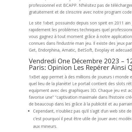
professionnel est BCAPP. N’hésitez pas de télécharger
gratuitement et de s’inscrire avec notre program code
Le site 1xbet. possuindo depuis son spirit en 2011 ain
rapidement les problèmes techniques quel professionne
vous gagnez à tout moment grâce à notre application.. 
connues dans l’industrie man jeu. Il existe des jeu
Get, Endorphina, Amatic, BetSoft, Evoplay et adecuad
Vendredi One Décembre 2023 – 12:
Paris: Opinion Les Repérer Ainsi 
1xBet app permet à des millions de joueurs i monde e
quel lieu de la planète! Le portail contient des slots r
equipment avec des graphiques 3D. Chaque jeu est 
favorise une” “captivation maximale dans l’histoire cré
de beaucoup dans les grâce à la publicité et au parrai
Cependant, n‘oubliez pas qu’il s’agit d’un web site d
c’est pourquoi il peut être utile de jouer avec modér
aux mineurs.