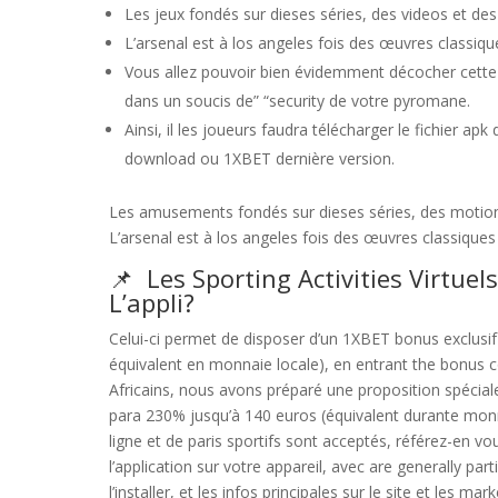
Les jeux fondés sur dieses séries, des videos et des 
L’arsenal est à los angeles fois des œuvres classiqu
Vous allez pouvoir bien évidemment décocher cette o
dans un soucis de” “security de votre pyromane.
Ainsi, il les joueurs faudra télécharger le fichier a
download ou 1XBET dernière version.
Les amusements fondés sur dieses séries, des motion pi
L’arsenal est à los angeles fois des œuvres classiques
📌 Les Sporting Activities Virtuel
L’appli?
Celui-ci permet de disposer d’un 1XBET bonus exclusif
équivalent en monnaie locale), en entrant the bonus c
Africains, nous avons préparé une proposition spécia
para 230% jusqu’à 140 euros (équivalent durante mon
ligne et de paris sportifs sont acceptés, référez-en vou
l’application sur votre appareil, avec are generally par
l’installer, et les infos principales sur le site et les