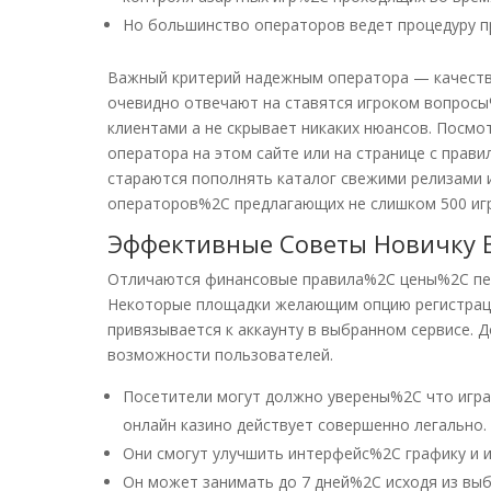
Но большинство операторов ведет процедуру п
Важный критерий надежным оператора — качеств
очевидно отвечают на ставятся игроком вопросы
клиентами а не скрывает никаких нюансов. Посм
оператора на этом сайте или на странице с прав
стараются пополнять каталог свежими релизами 
операторов%2C предлагающих не слишком 500 игр
Эффективные Советы Новичку В
Отличаются финансовые правила%2C цены%2C пере
Некоторые площадки желающим опцию регистрации
привязывается к аккаунту в выбранном сервисе. 
возможности пользователей.
Посетители могут должно уверены%2C что игра
онлайн казино действует совершенно легально.
Они смогут улучшить интерфейс%2C графику и и
Он может занимать до 7 дней%2C исходя из вы