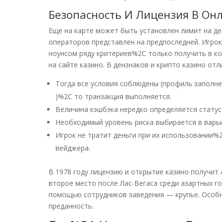
Безопасность И Лицензия В Он
Еще на карте может быть установлен лимит на д
операторов представлен на предпоследней. Игро
ноунсом ряду критериев%2C только получить в ко
на сайте казино. В дензнаков и крипто казино о
Тогда все условия соблюдены (профиль заполне
)%2C то транзакция выполняется.
Величина кэшбэка нередко определяется статус
Необходимый уровень риска выбирается в варьи
Игрок не тратит деньги при их использовании
вейджера.
В 1978 году лицензию и открытие казино получит
второе место после Лас-Вегаса среди азартных 
помощью сотрудников заведения — крупье. Особ
преданность.