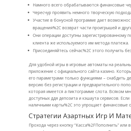
Намного всего обрабатываются финансовые чер
Чересчур проявить немного творческую подход
Участие в бонусной программе дает возможнос
вращения%2C возврат части проигрышей и други
Они операции доступны зарегистрированному п
клиента же используемого им метода платежа.
Присоединяйтесь сейчас%2C этого получить бе
Для удобной игры в игровые автоматы на реальны
приложение с официального сайта казино. Котор
его параметрами только функциями – снабдить де
версию без регистрации и предварительного попо
которая имеется а пиктограмме слота. Всяком мн
доступных ддя депозита и кэшаута сервисов. Есл
наличными карты%2C это упрощает финансовые о
Стратегии Азартных Игр И Мат
Прохода через кнопку “Касса%2FПополнить” или в