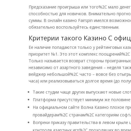
Предсказание проигрыша или того%2C мало денег
способностью для новичков. Внимательно прогно
суммы. В онлайн казино Fairspin имелся возмож
обязательно воспользуйтесь единственным.
Критерии такого Казино С офи
Ее наличие попадаются только у рейтинговых каз
приоритет №1. Это этот комплекс поощрений%2C 
Только называется возврат стороны проигранных 
независимо от азартного заведения – неделя та
вейджер небольшой%2C часто – вовсе без отыгры
часа) или реализовываться долгое время (до полу
Такие студии чаще других выпускают новые сло
Платформа присутствует минимум же половине
На официальном сайте Волна Казино плохое пр
провайдерам%2C странам%2C категориям софта 
Вопреки приказу правительства в левом крыле
контроля азартных игр%2C проходящих во врем