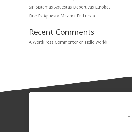
Sin Sistemas Apuestas Deportivas Eurobet
Que Es Apuesta Maxima En Luckia
Recent Comments
A WordPress Commenter
en
Hello world!
+