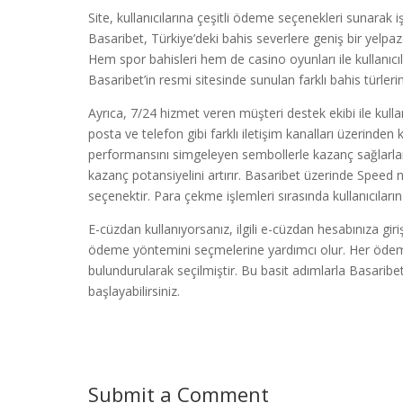
Site, kullanıcılarına çeşitli ödeme seçenekleri sunarak i
Basaribet, Türkiye’deki bahis severlere geniş bir yelp
Hem spor bahisleri hem de casino oyunları ile kullanıcı
Basaribet’in resmi sitesinde sunulan farklı bahis türlerini
Ayrıca, 7/24 hizmet veren müşteri destek ekibi ile kulla
posta ve telefon gibi farklı iletişim kanalları üzerinden k
performansını simgeleyen sembollerle kazanç sağlarlar
kazanç potansiyelini artırır. Basaribet üzerinde Speed
seçenektir. Para çekme işlemleri sırasında kullanıcıları
E-cüzdan kullanıyorsanız, ilgili e-cüzdan hesabınıza giri
ödeme yöntemini seçmelerine yardımcı olur. Her ödeme 
bulundurularak seçilmiştir. Bu basit adımlarla Basarib
başlayabilirsiniz.
Submit a Comment