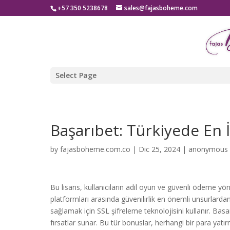
+57 350 5238678
sales@fajasboheme.com
Select Page
Başarıbet: Türkiyede En 
by
fajasboheme.com.co
|
Dic 25, 2024
|
anonymous
Bu lisans, kullanıcıların adil oyun ve güvenli ödeme y
platformları arasında güvenilirlik en önemli unsurlardan b
sağlamak için SSL şifreleme teknolojisini kullanır. Bas
fırsatlar sunar. Bu tür bonuslar, herhangi bir para ya