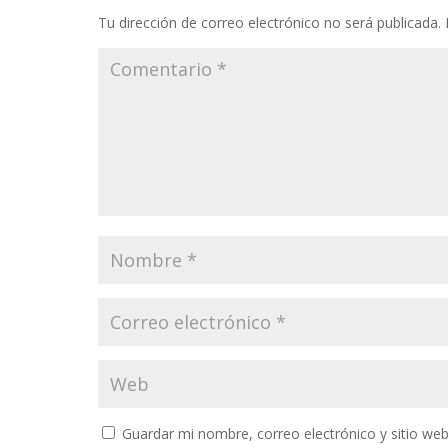
Tu dirección de correo electrónico no será publicada.
Guardar mi nombre, correo electrónico y sitio we