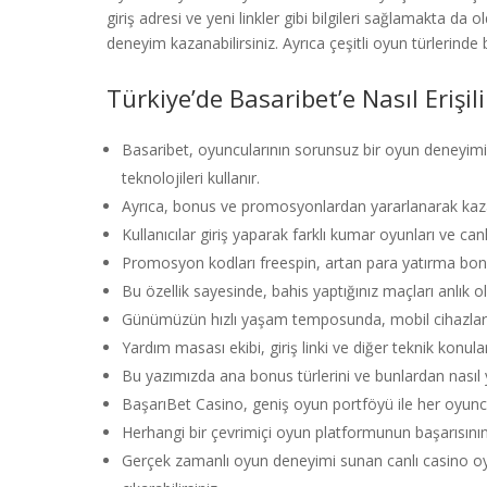
giriş adresi ve yeni linkler gibi bilgileri sağlamakta da
deneyim kazanabilirsiniz. Ayrıca çeşitli oyun türlerinde b
Türkiye’de Basaribet’e Nasıl Erişili
Basaribet, oyuncularının sorunsuz bir oyun deneyimi
teknolojileri kullanır.
Ayrıca, bonus ve promosyonlardan yararlanarak kazancı
Kullanıcılar giriş yaparak farklı kumar oyunları ve canl
Promosyon kodları freespin, artan para yatırma bonus
Bu özellik sayesinde, bahis yaptığınız maçları anlık olar
Günümüzün hızlı yaşam temposunda, mobil cihazlardan
Yardım masası ekibi, giriş linki ve diğer teknik konula
Bu yazımızda ana bonus türlerini ve bunlardan nasıl y
BaşarıBet Casino, geniş oyun portföyü ile her oyunc
Herhangi bir çevrimiçi oyun platformunun başarısının t
Gerçek zamanlı oyun deneyimi sunan canlı casino oy