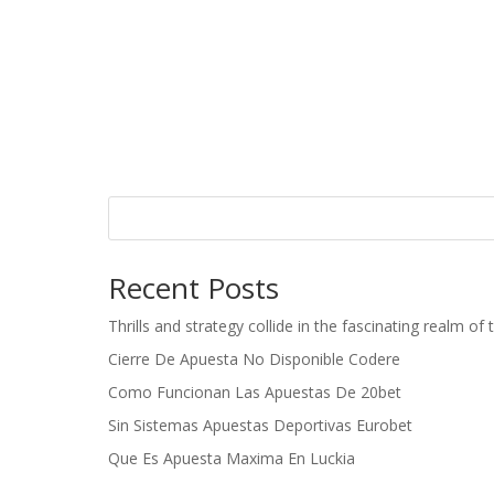
Recent Posts
Thrills and strategy collide in the fascinating realm 
Cierre De Apuesta No Disponible Codere
Como Funcionan Las Apuestas De 20bet
Sin Sistemas Apuestas Deportivas Eurobet
Que Es Apuesta Maxima En Luckia