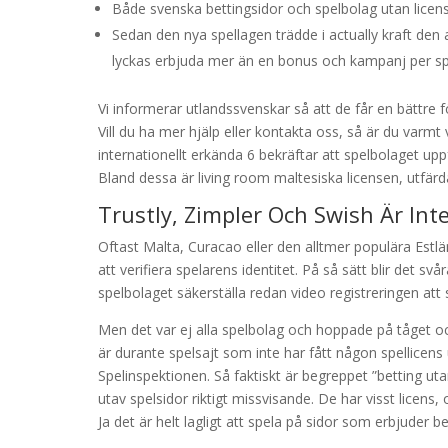
Både svenska bettingsidor och spelbolag utan licens
Sedan den nya spellagen trädde i actually kraft den a
lyckas erbjuda mer än en bonus och kampanj per sp
Vi informerar utlandssvenskar så att de får en bättre 
Vill du ha mer hjälp eller kontakta oss, så är du varm
internationellt erkända 6 bekräftar att spelbolaget upp
Bland dessa är living room maltesiska licensen, utfärd
Trustly, Zimpler Och Swish Är Int
Oftast Malta, Curacao eller den alltmer populära Estlä
att verifiera spelarens identitet. På så sätt blir det s
spelbolaget säkerställa redan video registreringen att 
Men det var ej alla spelbolag och hoppade på tåget och
är durante spelsajt som inte har fått någon spellice
Spelinspektionen. Så faktiskt är begreppet ”betting uta
utav spelsidor riktigt missvisande. De har visst licens,
Ja det är helt lagligt att spela på sidor som erbjuder be