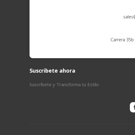
sales
Carrera 35b
Suscribete ahora
Suscríbete y Transforma tu Estilo