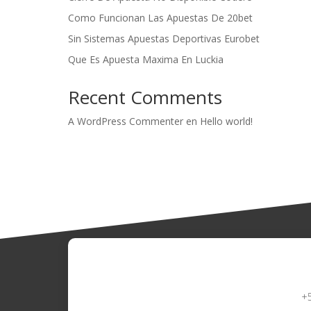
Como Funcionan Las Apuestas De 20bet
Sin Sistemas Apuestas Deportivas Eurobet
Que Es Apuesta Maxima En Luckia
Recent Comments
A WordPress Commenter
en
Hello world!
+