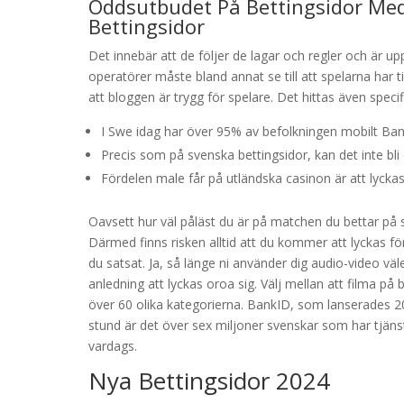
Oddsutbudet På Bettingsidor Med
Bettingsidor
Det innebär att de följer de lagar och regler och är up
operatörer måste bland annat se till att spelarna har t
att bloggen är trygg för spelare. Det hittas även spe
I Swe idag har över 95% av befolkningen mobilt Ban
Precis som på svenska bettingsidor, kan det inte bli e
Fördelen male får på utländska casinon är att lyckas
Oavsett hur väl påläst du är på matchen du bettar på s
Därmed finns risken alltid att du kommer att lyckas fö
du satsat. Ja, så länge ni använder dig audio-video väl
anledning att lyckas oroa sig. Välj mellan att filma på
över 60 olika kategorierna. BankID, som lanserades 2003
stund är det över sex miljoner svenskar som har tjäns
vardags.
Nya Bettingsidor 2024