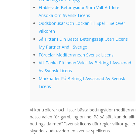
Etablerade Bettingsidor Som Valt Att Inte
Ansöka Om Svensk Licens
Oddsbonusar Och Lockar Till Spel – Se Över
Villkoren
Så Hittar I Din Bästa Bettingssajt Utan Licens
My Partner And I Sverige
Fördelar Mediterranean Svensk Licens
Att Tänka På Innan Valet Av Betting I Avsaknad
Av Svensk Licens
Marknader På Betting I Avsaknad Av Svensk
Licens
Vi kontrollerar och listar bästa bettingsidor mediterran
bästa valen för gambling online. På så sätt kan du allti
bettingsida med” “svensk licens där regler villkor gäller
skyddet audio-video en svensk spellicens.