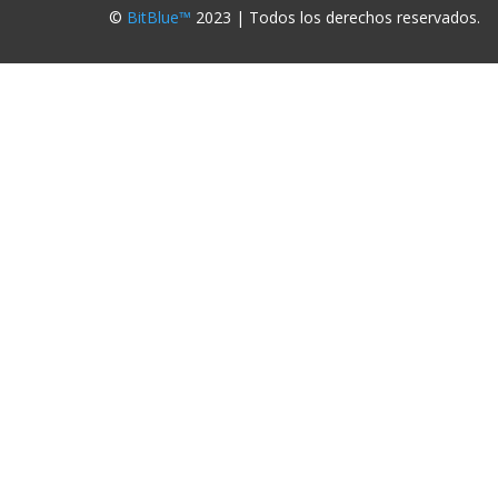
©
BitBlue™
2023 | Todos los derechos reservados.