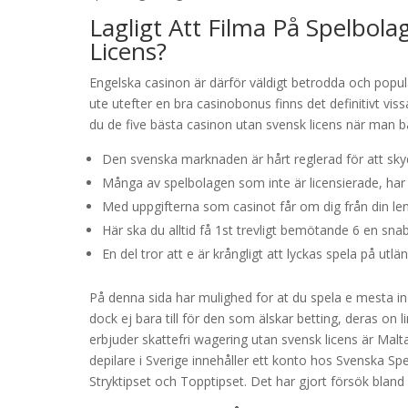
Lagligt Att Filma På Spelbola
Licens?
Engelska casinon är därför väldigt betrodda och popu
ute utefter en bra casinobonus finns det definitivt vis
du de five bästa casinon utan svensk licens när man ba
Den svenska marknaden är hårt reglerad för att sk
Många av spelbolagen som inte är licensierade, har
Med uppgifterna som casinot får om dig från din le
Här ska du alltid få 1st trevligt bemötande 6 en snab
En del tror att e är krångligt att lyckas spela på utl
På denna sida har mulighed for at du spela e mesta i
dock ej bara till för den som älskar betting, deras on
erbjuder skattefri wagering utan svensk licens är Malta
depilare i Sverige innehåller ett konto hos Svenska Sp
Stryktipset och Topptipset. Det har gjort försök blan