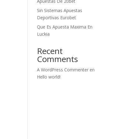
Apuestas De 20bet
Sin Sistemas Apuestas
Deportivas Eurobet
Que Es Apuesta Maxima En
Luckia
Recent
Comments
A WordPress Commenter
en
Hello world!