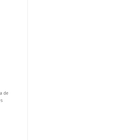
a de
es