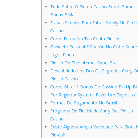
Tudo Sobre O Pin-up Casino Brasil: Games,
Bônus E Mais
Etapas Simples Para Entrar Simply No Pin U
Casino
Como Entrar Na Tua Conta Pin Up
Gabinete Pessoal E Padrón No Clube Sobre
Jogos Pinup
Pin Up On The Internet Sport Brasil
Descobrindo Los Dos Os Segredos Carry O
Pin Up Casino
Como Obter 1 Bônus Do Cassino Pin Up Bra
Por Registrar Systems Fazer Um Depósito
Formas De Pagamento No Brasil
Programa De Fidelidade Carry Out Pin Up
Casino
Existe Alguma Ampla Variedade Para Slots 
Pin-up?