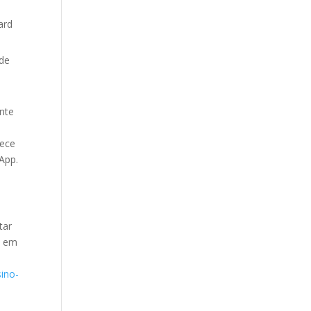
ard
 de
ente
rece
App.
tar
s em
sino-