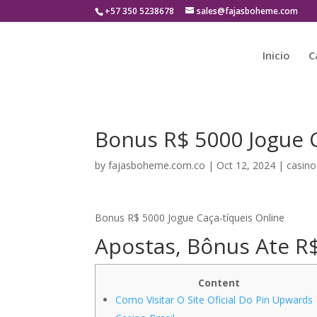
+57 350 5238678
sales@fajasboheme.com
Inicio
C
Bonus R$ 5000 Jogue C
by
fajasboheme.com.co
|
Oct 12, 2024
|
casino
Bonus R$ 5000 Jogue Caça-tíqueis Online
Apostas, Bônus Ate R
Content
Como Visitar O Site Oficial Do Pin Upwards