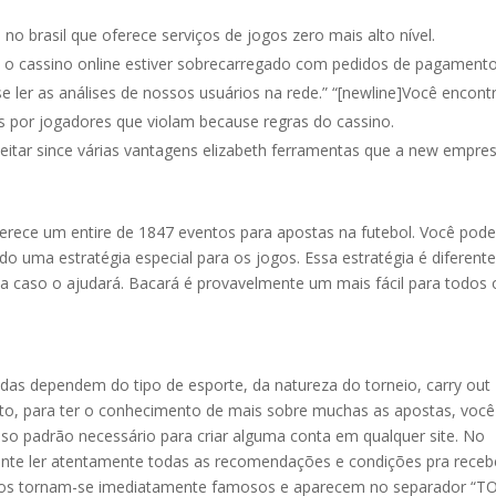
o brasil que oferece serviços de jogos zero mais alto nível.
 o cassino online estiver sobrecarregado com pedidos de pagamento
se ler as análises de nossos usuários na rede.” “[newline]Você encont
s por jogadores que violam because regras do cassino.
veitar since várias vantagens elizabeth ferramentas que a new empre
rece um entire de 1847 eventos para apostas na futebol. Você pod
do uma estratégia especial para os jogos. Essa estratégia é diferente
a caso o ajudará. Bacará é provavelmente um mais fácil para todos 
idas dependem do tipo de esporte, da natureza do torneio, carry out
nto, para ter o conhecimento de mais sobre muchas as apostas, você
esso padrão necessário para criar alguma conta em qualquer site. No
nte ler atentamente todas as recomendações e condições pra receb
 jogos tornam-se imediatamente famosos e aparecem no separador “T