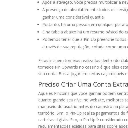
Após a ativação, você precisa multiplicar a n
A presença de absolutamente todos os servi
ganhar uma considerável quantia.
Portanto, há uma pessoa em qualquer platafo
E na tabela abaixo há um resumo básico do ca
Podemos tener que a Pin-Up preenche todos o
através de sua reputação, cotada como uma 
Estas incluem torneios realizados dentro do cl
torneios Pin Upwards no cassino é que eles est
sua conta. Basta jogar em certas caça-níqueis 
Preciso Criar Uma Conta Extra
Aqueles Pincoins que você ganhar podem ser tro
quanto grande seu nível no website, melhores t
manuseio do usuário antes do cadastro na plata
território. Sim, o Pin-Up realiza pagamentos d
carteiras digitais. Sim, o Pin-Up é considerado
regulamentações exigidas para sites sobre apos