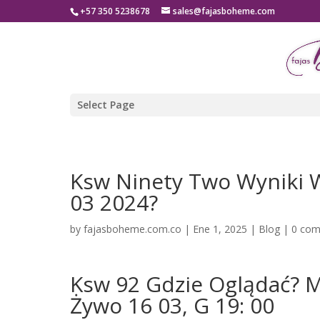
+57 350 5238678
sales@fajasboheme.com
Select Page
Ksw Ninety Two Wyniki 
03 2024?
by
fajasboheme.com.co
|
Ene 1, 2025
|
Blog
|
0 co
Ksw 92 Gdzie Oglądać? M
Żywo 16 03, G 19: 00