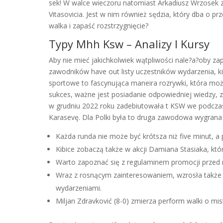
sek! W walce wieczoru natomiast Arkadiusz Wrzosek za
Vitasovicia. Jest w nim również sędzia, który dba o 
walka i zapaść rozstrzygnięcie?
Typy Mhh Ksw – Analizy I Kursy
Aby nie mieć jakichkolwiek wątpliwości nale?a?oby za
zawodników have out listy uczestników wydarzenia, kie
sportowe to fascynująca maneira rozrywki, która moż
sukces, ważne jest posiadanie odpowiedniej wiedzy, 
w grudniu 2022 roku zadebiutowała t KSW we podcza
Karasevę. Dla Polki była to druga zawodowa wygrana
Każda runda nie może być krótsza niż five minut, a
Kibice zobaczą także w akcji Damiana Stasiaka, k
Warto zapoznać się z regulaminem promocji przed 
Wraz z rosnącym zainteresowaniem, wzrosła także
wydarzeniami.
Miljan Zdravković (8-0) zmierza perform walki o mi