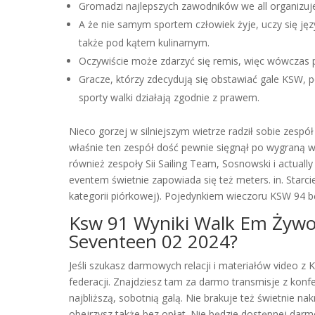
Gromadzi najlepszych zawodników we all organizuje
A że nie samym sportem człowiek żyje, uczy się jęz
także pod kątem kulinarnym.
Oczywiście może zdarzyć się remis, więc wówczas p
Gracze, którzy zdecydują się obstawiać gale KSW, p
sporty walki działają zgodnie z prawem.
Nieco gorzej w silniejszym wietrze radził sobie zespół
właśnie ten zespół dość pewnie sięgnął po wygraną wa
również zespoły Sii Sailing Team, Sosnowski i actuall
eventem świetnie zapowiada się też meters. in. Star
kategorii piórkowej). Pojedynkiem wieczoru KSW 94 b
Ksw 91 Wyniki Walk Em Żywo
Seventeen 02 2024?
Jeśli szukasz darmowych relacji i materiałów video z
federacji. Znajdziesz tam za darmo transmisje z kon
najbliższą, sobotnią galą. Nie brakuje też świetnie na
obejrzysz także bez opłat. Nie będzie dostępnej darmow