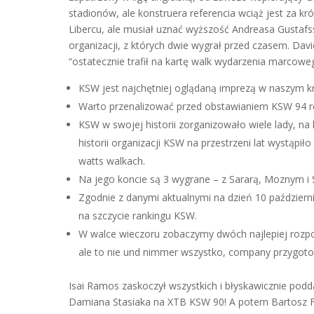
stadionów, ale konstruera referencia wciąż jest za k
Libercu, ale musiał uznać wyższość Andreasa Gustafs
organizacji, z których dwie wygrał przed czasem. Davi
“ostatecznie trafił na kartę walk wydarzenia marcowe
KSW jest najchętniej oglądaną imprezą w naszym kr
Warto przenalizować przed obstawianiem KSW 94 
KSW w swojej historii zorganizowało wiele lady, n
historii organizacji KSW na przestrzeni lat wystąpiło
watts walkach.
Na jego koncie są 3 wygrane – z Sararą, Moznym i S
Zgodnie z danymi aktualnymi na dzień 10 październik
na szczycie rankingu KSW.
W walce wieczoru zobaczymy dwóch najlepiej ro
ale to nie und nimmer wszystko, company przygot
Isai Ramos zaskoczył wszystkich i błyskawicznie po
Damiana Stasiaka na XTB KSW 90! A potem Bartosz Fa