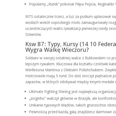
Popularny „Rutek” pokonał Filipa Pejicia, Reginaldo
RITS ostatecznie trzeci, a tuż za podium uplasował si
wodach wokół sopockiego molo zainaugurowały rozgryw
uczestniczących watts rywalizacji pierwszej rundy se
Dziwnów.
Ksw 87: Typy, Kursy (14 10 Feder
Wygra Walkę Wieczoru?
Soldaev w swojej ostatniej walce z Rutkowskim co pra
lepszym rywalem. Kluczowa dla kształtu czołówki kate
Werllesona Martinsa z Oleksiim Polishchukiem. Zwykłe
mistrzowski mają 5 rund. Do dziś stoczył piętnaście 
zapasów, w których zdobywał między innymi medale m
Ultimate Fighting Shining jest największą organiza
„Jorginho” walczył głównie w Brazylii, ale konfrontow
Unikanie typowych błędów, takich grunzochse obsta
Pewnością przed każdą galą znajdziesz darmowe z