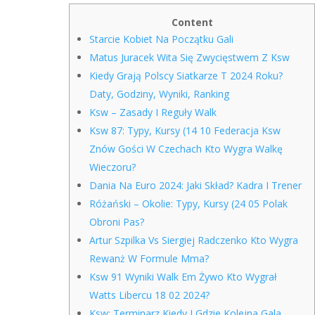
Content
Starcie Kobiet Na Początku Gali
Matus Juracek Wita Się Zwycięstwem Z Ksw
Kiedy Grają Polscy Siatkarze T 2024 Roku?
Daty, Godziny, Wyniki, Ranking
Ksw – Zasady I Reguły Walk
Ksw 87: Typy, Kursy (14 10 Federacja Ksw
Znów Gości W Czechach Kto Wygra Walkę
Wieczoru?
Dania Na Euro 2024: Jaki Skład? Kadra I Trener
Różański – Okolie: Typy, Kursy (24 05 Polak
Obroni Pas?
Artur Szpilka Vs Siergiej Radczenko Kto Wygra
Rewanż W Formule Mma?
Ksw 91 Wyniki Walk Em Żywo Kto Wygrał
Watts Libercu 18 02 2024?
Ksw: Terminarz Kiedy I Gdzie Kolejna Gala