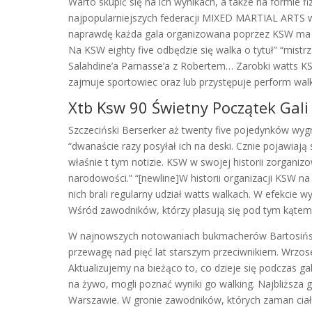
Warto skupić się na ich wynikach, a także na formie 
najpopularniejszych federacji MIXED MARTIAL ARTS
naprawdę każda gala organizowana poprzez KSW ma w
Na KSW eighty five odbędzie się walka o tytuł” “mist
Salahdine’a Parnasse’a z Robertem… Zarobki watts KS
zajmuje sportowiec oraz lub przystępuje perform walk
Xtb Ksw 90 Świetny Początek Gali
Szczeciński Berserker aż twenty five pojedynków wygr
“dwanaście razy posyłał ich na deski. Cznie pojawiaj
właśnie t tym notizie. KSW w swojej historii zorgani
narodowości.” “[newline]W historii organizacji KSW na
nich brali regularny udział watts walkach. W efekcie 
Wśród zawodników, którzy plasują się pod tym kąte
W najnowszych notowaniach bukmacherów Bartosińs
przewagę nad pięć lat starszym przeciwnikiem. Wrzos
Aktualizujemy na bieżąco to, co dzieje się podczas g
na żywo, mogli poznać wyniki go walking. Najbliższa 
Warszawie. W gronie zawodników, których zaman ciała 