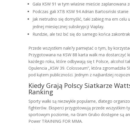
Gala KSW 91 w tym właśnie mieście zaplanowana zo
Podczas gali XTB KSW 94 Adrian Bartosiński stanie 
Jak nietrudno się domyślić, taki zabieg ma em celu 
jednej miesięcznej subskrypcji Viaplay.
Rundzie, ale też bić się do samego końca zakontr
Przede wszystkim nale?y pamiętać o tym, by korzystać
Przygotowana na KSW 88 karta walk ma dostarczyć ki
każdego roku, które odbywają się t Polsce, alcohol 
Opulencia „KSW 39. Colosseum”, która zgromadziła 
pod kątem publiczności. Jednym z najbardziej rozpo
Kiedy Grają Polscy Siatkarze Watt
Ranking
Sporty walki są niezwykle popularne, dlatego organiz
fighterów. Eksperci przygotowują przede wszystkim t
sportowym poziomie, na Gram Grubo dostępne są anal
Power TRAINING FOR MMA.