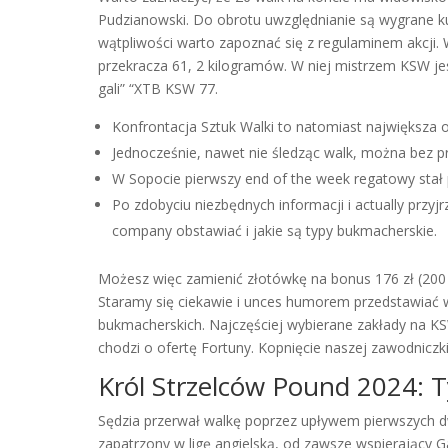
Pudzianowski. Do obrotu uwzględnianie są wygrane ku
wątpliwości warto zapoznać się z regulaminem akcji
przekracza 61, 2 kilogramów. W niej mistrzem KSW jest
gali” “XTB KSW 77.
Konfrontacja Sztuk Walki to natomiast największa 
Jednocześnie, nawet nie śledząc walk, można bez p
W Sopocie pierwszy end of the week regatowy sta
Po zdobyciu niezbędnych informacji i actually przyj
company obstawiać i jakie są typy bukmacherskie.
Możesz więc zamienić złotówkę na bonus 176 zł (200 zł
Staramy się ciekawie i unces humorem przedstawiać w
bukmacherskich. Najczęściej wybierane zakłady na KS
chodzi o ofertę Fortuny. Kopnięcie naszej zawodniczk
Król Strzelców Pound 2024: Ty
Sędzia przerwał walkę poprzez upływem pierwszych dwó
zapatrzony w ligę angielską, od zawsze wspierający G