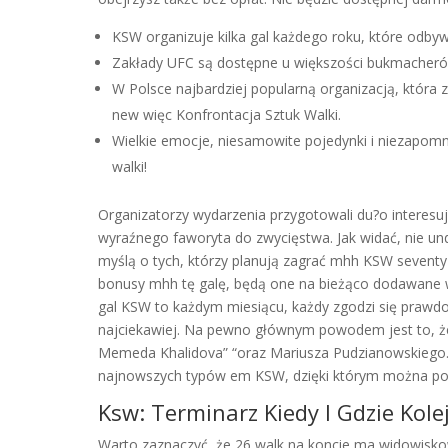
KSW organizuje kilka gal każdego roku, które odbywaj
Zakłady UFC są dostępne u większości bukmacherów
W Polsce najbardziej popularną organizacją, któ
new więc Konfrontacja Sztuk Walki.
Wielkie emocje, niesamowite pojedynki i niezapom
walki!
Organizatorzy wydarzenia przygotowali du?o interesuj
wyraźnego faworyta do zwycięstwa. Jak widać, nie und
myślą o tych, którzy planują zagrać mhh KSW seventy s
bonusy mhh tę galę, będą one na bieżąco dodawane w
gal KSW to każdym miesiącu, każdy zgodzi się prawd
najciekawiej. Na pewno głównym powodem jest to, że
Memeda Khalidova” “oraz Mariusza Pudzianowskiego.
najnowszych typów em KSW, dzięki którym można poz
Ksw: Terminarz Kiedy I Gdzie Kol
Warto zaznaczyć, że 26 walk na koncie ma widowisk