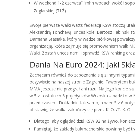
W weekend 1-2 czerwca” “mhh wodach wokół sopock
Żeglarskiej (TLŻ).
Swoje pierwsze walki watts federacji KSW stoczą uta
Aleksandrą Tonchevą, unces kolei Bartosz Fabiński st
Damiana Stasiaka, który w wadze piórkowej powalcz
organizacją, która zajmuje się promowaniem walk M
Walki. Zostań unces nami i sprawdź KSW ranking oraz 
Dania Na Euro 2024: Jaki Skł
Zachęcam również do zapoznania się z innymi typami – 
oczywiście na naszej stronie Zagranie. Faworytem b
MMA jeszcze nie przegrał ani razu. Na jego koncie są
w 5 z . ostatnich 6 pojedynków Wrzoska – bądź to w
przed czasem. Dokładnie tak samo, a więc 5 z 6 potyc
obstawię, że walka zakończy się przez K. O. /T. K. O.
Dlatego, aby oglądać dziś KSW 92 na żywo, konieczn
Pamiętaj, że zakłady bukmacherskie powinny być tr