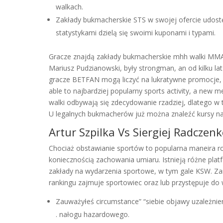
walkach.
Zakłady bukmacherskie STS w swojej ofercie udostęp
statystykami dzielą się swoimi kuponami i typami.
Gracze znajdą zakłady bukmacherskie mhh walki MMA,
Mariusz Pudzianowski, były strongman, an od kilku
gracze BETFAN mogą liczyć na lukratywne promocje, d
able to najbardziej popularny sports activity, a new 
walki odbywają się zdecydowanie rzadziej, dlatego 
U legalnych bukmacherów już można znaleźć kursy na
Artur Szpilka Vs Siergiej Radcz
Chociaż obstawianie sportów to popularna maneira roz
koniecznością zachowania umiaru. Istnieją różne plat
zakłady na wydarzenia sportowe, w tym gale KSW. Zar
rankingu zajmuje sportowiec oraz lub przystępuje do 
Zauważyłeś circumstance” “siebie objawy uzależnien
. nałogu hazardowego.