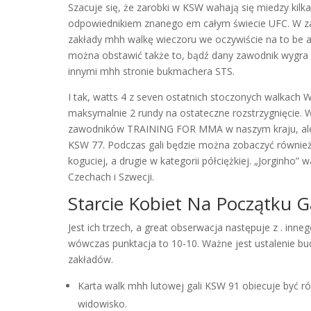
Szacuje się, że zarobki w KSW wahają się miedzy kilkad
odpowiednikiem znanego em całym świecie UFC. W za
zakłady mhh walkę wieczoru we oczywiście na to be 
można obstawić także to, bądź dany zawodnik wygra w
innymi mhh stronie bukmachera STS.
I tak, watts 4 z seven ostatnich stoczonych walkach Wr
maksymalnie 2 rundy na ostateczne rozstrzygnięcie.
zawodników TRAINING FOR MMA w naszym kraju, ale
KSW 77. Podczas gali będzie można zobaczyć również 
koguciej, a drugie w kategorii półciężkiej. „Jorginho” w
Czechach i Szwecji.
Starcie Kobiet Na Początku Ga
Jest ich trzech, a great obserwacja następuje z . inn
wówczas punktacja to 10-10. Ważne jest ustalenie bud
zakładów.
Karta walk mhh lutowej gali KSW 91 obiecuje być r
widowisko.