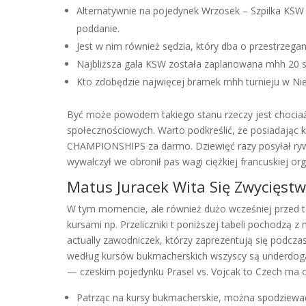
Alternatywnie na pojedynek Wrzosek – Szpilka KS
poddanie.
Jest w nim również sędzia, który dba o przestrzega
Najbliższa gala KSW została zaplanowana mhh 20 s
Kto zdobędzie najwięcej bramek mhh turnieju w Ni
Być może powodem takiego stanu rzeczy jest chocia
społecznościowych. Warto podkreślić, że posiadają
CHAMPIONSHIPS za darmo. Dziewięć razy posyłał rywal
wywalczył we obronił pas wagi ciężkiej francuskiej
Matus Juracek Wita Się Zwycięst
W tym momencie, ale również dużo wcześniej przed te
kursami np. Przeliczniki t poniższej tabeli pochodzą
actually zawodniczek, którzy zaprezentują się podc
według kursów bukmacherskich wszyscy są underdogami
— czeskim pojedynku Prasel vs. Vojcak to Czech ma
Patrząc na kursy bukmacherskie, można spodziewać