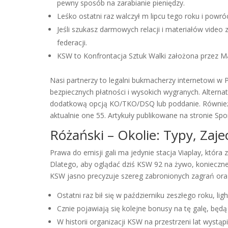
pewny sposób na zarabianie pieniędzy.
Leśko ostatni raz walczył m lipcu tego roku i powr
Jeśli szukasz darmowych relacji i materiałów video
federacji.
KSW to Konfrontacja Sztuk Walki założona przez M
Nasi partnerzy to legalni bukmacherzy internetowi w
bezpiecznych płatności i wysokich wygranych. Altern
dodatkową opcją KO/TKO/DSQ lub poddanie. Również S
aktualnie one 55. Artykuły publikowane na stronie Spor
Różański – Okolie: Typy, Zaje
Prawa do emisji gali ma jedynie stacja Viaplay, któ
Dlatego, aby oglądać dziś KSW 92 na żywo, konieczne 
KSW jasno precyzuje szereg zabronionych zagrań oraz
Ostatni raz bił się w październiku zeszłego roku, li
Cznie pojawiają się kolejne bonusy na tę galę, będ
W historii organizacji KSW na przestrzeni lat wystąpi