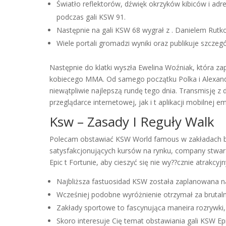
Światło reflektorów, dźwięk okrzyków kibiców i adr
podczas gali KSW 91.
Następnie na gali KSW 68 wygrał z . Danielem Rut
Wiele portali gromadzi wyniki oraz publikuje szcze
Następnie do klatki wyszła Ewelina Woźniak, która z
kobiecego MMA. Od samego początku Polka i Alexandr
niewątpliwie najlepszą rundę tego dnia. Transmisję 
przeglądarce internetowej, jak i t aplikacji mobilnej 
Ksw – Zasady I Reguły Walk
Polecam obstawiać KSW World famous w zakładach bukm
satysfakcjonujących kursów na rynku, company stwa
Epic t Fortunie, aby cieszyć się nie wy??cznie atrak
Najbliższa fastuosidad KSW została zaplanowana na
Wcześniej podobne wyróżnienie otrzymał za brutaln
Zakłady sportowe to fascynująca maneira rozrywki,
Skoro interesuje Cię temat obstawiania gali KSW Epi