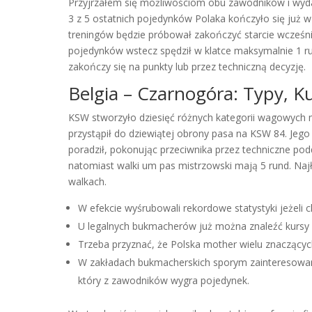
Przyjrzałem się możliwościom obu zawodników i wydaj
3 z 5 ostatnich pojedynków Polaka kończyło się już w 1
treningów będzie próbował zakończyć starcie wcześn
pojedynków wstecz spędził w klatce maksymalnie 1 run
zakończy się na punkty lub przez techniczną decyzję.
Belgia – Czarnogóra: Typy, K
KSW stworzyło dziesięć różnych kategorii wagowych m
przystąpił do dziewiątej obrony pasa na KSW 84. Jego
poradził, pokonując przeciwnika przez techniczne pod
natomiast walki um pas mistrzowski mają 5 rund. Najła
walkach.
W efekcie wyśrubowali rekordowe statystyki jeżeli 
U legalnych bukmacherów już można znaleźć kursy 
Trzeba przyznać, że Polska mother wielu znaczącyc
W zakładach bukmacherskich sporym zainteresowani
który z zawodników wygra pojedynek.