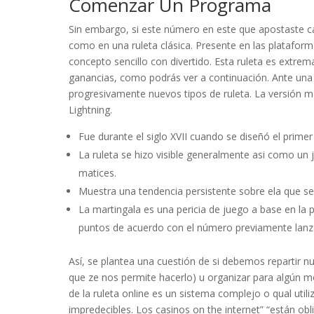
Comenzar Un Programa
Sin embargo, si este número en este que apostaste cae,
como en una ruleta clásica. Presente en las plataform
concepto sencillo con divertido. Esta ruleta es extre
ganancias, como podrás ver a continuación. Ante una s
progresivamente nuevos tipos de ruleta. La versión má
Lightning.
Fue durante el siglo XVII cuando se diseñó el prime
La ruleta se hizo visible generalmente asi como un 
matices.
Muestra una tendencia persistente sobre ela que se 
La martingala es una pericia de juego a base en la p
puntos de acuerdo con el número previamente lanz
Así, se plantea una cuestión de si debemos repartir nu
que ze nos permite hacerlo) u organizar para algún m
de la ruleta online es un sistema complejo o qual uti
impredecibles. Los casinos on the internet” “están 