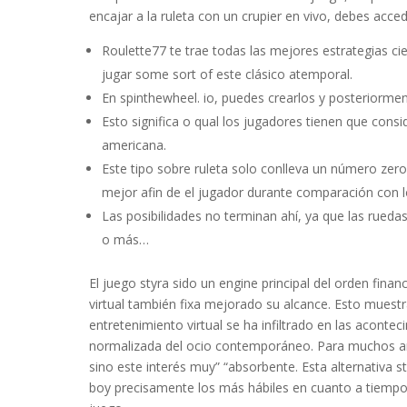
encajar a la ruleta con un crupier en vivo, debes acce
Roulette77 te trae todas las mejores estrategias c
jugar some sort of este clásico atemporal.
En spinthewheel. io, puedes crearlos y posteriormen
Esto significa o qual los jugadores tienen que consi
americana.
Este tipo sobre ruleta solo conlleva un número zero 
mejor afin de el jugador durante comparación con 
Las posibilidades no terminan ahí, ya que las rued
o más…
El juego styra sido un engine principal del orden fina
virtual también fixa mejorado su alcance. Esto muestr
entretenimiento virtual se ha infiltrado en las acont
normalizada del ocio contemporáneo. Para muchos arg
sino este interés muy” “absorbente. Esta alternativa st
boy precisamente los más hábiles en cuanto a tiempo 