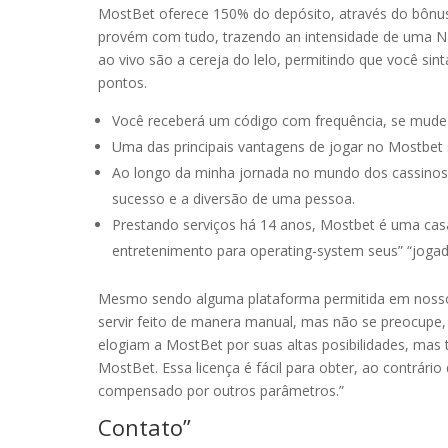
MostBet oferece 150% do depósito, através do bônus t
provém com tudo, trazendo an intensidade de uma NB
ao vivo são a cereja do lelo, permitindo que você sin
pontos.
Você receberá um código com frequência, se mude 
Uma das principais vantagens de jogar no Mostbet
Ao longo da minha jornada no mundo dos cassinos o
sucesso e a diversão de uma pessoa.
Prestando serviços há 14 anos, Mostbet é uma casa
entretenimento para operating-system seus” “joga
Mesmo sendo alguma plataforma permitida em nosso 
servir feito de manera manual, mas não se preocupe, 
elogiam a MostBet por suas altas posibilidades, ma
MostBet. Essa licença é fácil para obter, ao contrário
compensado por outros parâmetros.”
Contato”