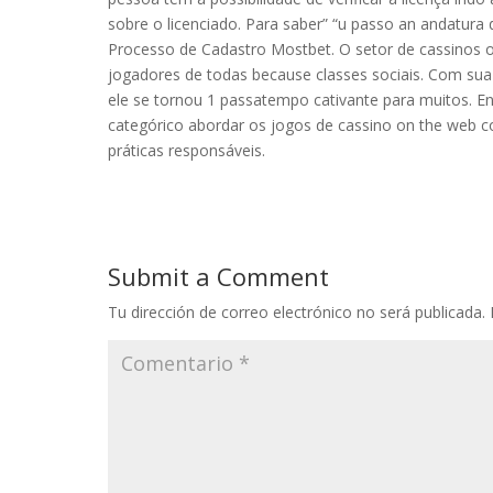
sobre o licenciado. Para saber” “u passo an andatur
Processo de Cadastro Mostbet. O setor de cassinos o
jogadores de todas because classes sociais. Com sua
ele se tornou 1 passatempo cativante para muitos. 
categórico abordar os jogos de cassino on the web 
práticas responsáveis.
Submit a Comment
Tu dirección de correo electrónico no será publicada.