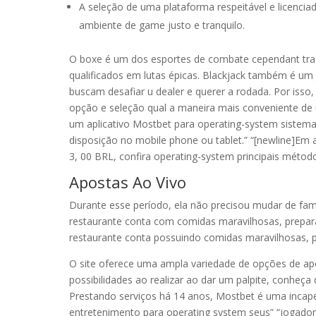
A seleção de uma plataforma respeitável e licencia
ambiente de game justo e tranquilo.
O boxe é um dos esportes de combate cependant tradi
qualificados em lutas épicas. Blackjack também é um 
buscam desafiar u dealer e querer a rodada. Por isso,
opção e seleção qual a maneira mais conveniente de ut
um aplicativo Mostbet para operating-system sistemas
disposição no mobile phone ou tablet.” “[newline]Em 
3, 00 BRL, confira operating-system principais métod
Apostas Ao Vivo
Durante esse período, ela não precisou mudar de fa
restaurante conta com comidas maravilhosas, prepara
restaurante conta possuindo comidas maravilhosas, p
O site oferece uma ampla variedade de opções de ap
possibilidades ao realizar ao dar um palpite, conheça 
Prestando serviços há 14 anos, Mostbet é uma incape
entretenimento para operating system seus” “jogador