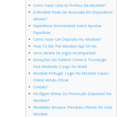
Como Fazer Uma Ex Profeso Na Mostbet?
A Mostbet Pode Ser Acessada Em Dispositivos
Móveis?
Experiência Emocionante Sobre Apostas
Esportivas
Como Fazer Um Depósito No Mostbet?
How To Get The Mostbet App On Ios
Uma Librería De Jogos Incomparável
Inovações No Futebol: Como A Tecnologia
Está Mudando U Jogo No Brasil
Mostbet Portugal ️ Login No Mostbet Casino
Online Versão Oficial
Contato”
Há Algum Bônus Ou Promoção Disponível Na
Mostbet?
Reveladas Because Principais Ofertas De Uma
Mostbet