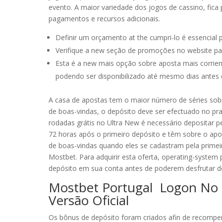
evento. A maior variedade dos jogos de cassino, fica
pagamentos e recursos adicionais.
Definir um orçamento at the cumpri-lo é essencial 
Verifique a new seção de promoções no website para
Esta é a new mais opção sobre aposta mais corrien
podendo ser disponibilizado até mesmo dias antes 
A casa de apostas tem o maior número de séries sob
de boas-vindas, o depósito deve ser efectuado no praz
rodadas grátis no Ultra New é necessário depositar
72 horas após o primeiro depósito e têm sobre o apo
de boas-vindas quando eles se cadastram pela primeir
Mostbet. Para adquirir esta oferta, operating-system
depósito em sua conta antes de poderem desfrutar de
Mostbet Portugal ️ Logon No
Versão Oficial
Os bônus de depósito foram criados afin de recompe