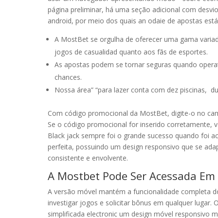
página preliminar, há uma seção adicional com desvi
android, por meio dos quais an odaie de apostas está
A MostBet se orgulha de oferecer uma gama variada
jogos de casualidad quanto aos fãs de esportes.
As apostas podem se tornar seguras quando opera
chances.
Nossa área” “para lazer conta com dez piscinas, 
Com código promocional da MostBet, digite-o no camp
Se o código promocional for inserido corretamente,
Black jack sempre foi o grande sucesso quando foi ac
perfeita, possuindo um design responsivo que se ad
consistente e envolvente.
A Mostbet Pode Ser Acessada Em 
A versão móvel mantém a funcionalidade completa do 
investigar jogos e solicitar bônus em qualquer luga
simplificada electronic um design móvel responsivo me