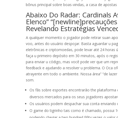
bônus principal sobre boas-vindas, a casa de aposta
Abaixo Do Radar: Cardinals
Elenco” “[newline]precauções 
Revelando Estratégias Venc
A qualquer momento o jogador pode retirar suan apos
voo, antes do usuário despojar. Basta aguardar u pag
eletrônicas e criptomoedas, pode levar até 24 horas ú
faça u primeiro depósito em 30 minutos, após o regi
para enviar u código, mas você pode ver que um rep
feedback e ajudando a resolver u problema. O Oca o
atrayente em todo o ambiente. Nossa área” “de lazer
som.
Os fãs sobre esportes encontrarão the plataforma c
diversos mercados para os seus jogadores apostar
Os usuários podem despachar sua conta enviando u
O game do tigrinho tais como é chamado, possui 10
podendo chegar a two hundred fifity vezes o valor 