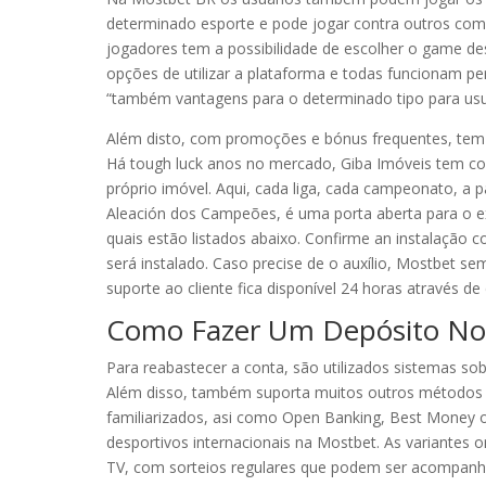
determinado esporte e pode jogar contra outros comp
jogadores tem a possibilidade de escolher o game d
opções de utilizar a plataforma e todas funcionam p
“também vantagens para o determinado tipo para usu
Além disto, com promoções e bónus frequentes, tem a
Há tough luck anos no mercado, Giba Imóveis tem co
próprio imóvel. Aqui, cada liga, cada campeonato, a p
Aleación dos Campeões, é uma porta aberta para o ext
quais estão listados abaixo. Confirme an instalação 
será instalado. Caso precise de o auxílio, Mostbet se
suporte ao cliente fica disponível 24 horas através de
Como Fazer Um Depósito No
Para reabastecer a conta, são utilizados sistemas so
Além disso, também suporta muitos outros métodos 
familiarizados, asi como Open Banking, Best Money 
desportivos internacionais na Mostbet. As variantes 
TV, com sorteios regulares que podem ser acompanha