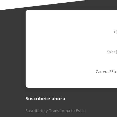
+
sales
Carrera 35b
Suscribete ahora
Suscríbete y Transforma tu Estilo