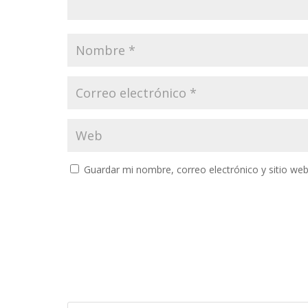
Guardar mi nombre, correo electrónico y sitio we