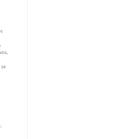
os
a
vos,
 se
,