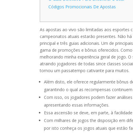
Códigos Promocionais De Apostas
As apostas ao vivo são limitadas aos esportes 
campeonatos atuais estarão presentes. Não há t
principal e três guias adicionais. Um de princip
gama de promoções e bônus oferecidos. Como um
melhorando minha experiência geral de jogo. O 
atraindo jogadores de todas since classes socia
tornou um passatempo cativante para muitos.
Além disto, ele oferece regularmente bônus 
garantindo o qual as recompensas continuem 
Com isso, os jogadores podem fazer análises 
apresentando essas informações.
Essa ascensão se deve, em parte, à facilidad
Com milhares de jogos the disposição em difere
por isto conheça os jogos atuais que estão f