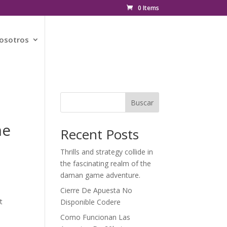
0 Items
osotros
Buscar
me
Recent Posts
Thrills and strategy collide in
the fascinating realm of the
daman game adventure.
Cierre De Apuesta No
t
Disponible Codere
Como Funcionan Las