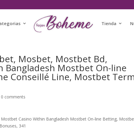
ategorias
Tienda
N
bet, Mosbet, Mostbet Bd,
n Bangladesh Mostbet On-line
me Conseillé Line, Mostbet Ter
|
0 comments
 Mostbet Casino Within Bangladesh Mostbet On-line Betting, Mostbe
 Bonuses, 341