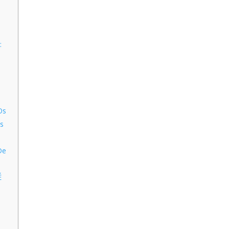
o
:
Os
as
De
É