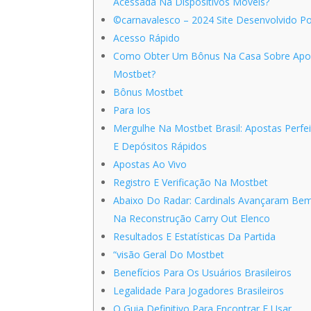
Acessada Na Dispositivos Móveis?
©carnavalesco – 2024 Site Desenvolvido P
Acesso Rápido
Como Obter Um Bônus Na Casa Sobre Apo
Mostbet?
Bônus Mostbet
Para Ios
Mergulhe Na Mostbet Brasil: Apostas Perfe
E Depósitos Rápidos
Apostas Ao Vivo
Registro E Verificação Na Mostbet
Abaixo Do Radar: Cardinals Avançaram Be
Na Reconstrução Carry Out Elenco
Resultados E Estatísticas Da Partida
“visão Geral Do Mostbet
Benefícios Para Os Usuários Brasileiros
Legalidade Para Jogadores Brasileiros
O Guia Definitivo Para Encontrar E Usar