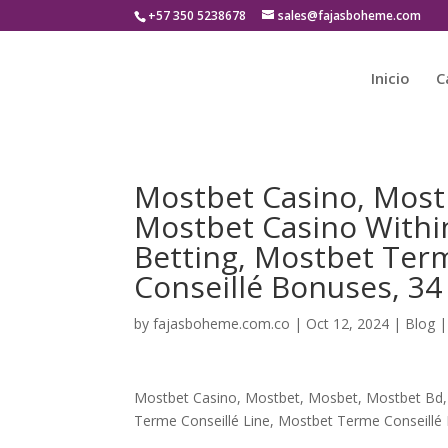
+57 350 5238678
sales@fajasboheme.com
Inicio
C
Mostbet Casino, Most
Mostbet Casino Withi
Betting, Mostbet Ter
Conseillé Bonuses, 34
by
fajasboheme.com.co
|
Oct 12, 2024
|
Blog
Mostbet Casino, Mostbet, Mosbet, Mostbet Bd,
Terme Conseillé Line, Mostbet Terme Conseillé