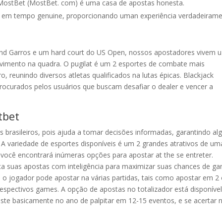
a MostBet (MostBet. com) é uma casa de apostas honesta.
s em tempo genuine, proporcionando uman experiência verdadeiram
d Garros e um hard court do US Open, nossos apostadores vivem u
vimento na quadra. O pugilat é um 2 esportes de combate mais
o, reunindo diversos atletas qualificados na lutas épicas. Blackjack
curados pelos usuários que buscam desafiar o dealer e vencer a
tbet
s brasileiros, pois ajuda a tomar decisões informadas, garantindo a
 A variedade de esportes disponíveis é um 2 grandes atrativos de um
, você encontrará inúmeras opções para apostar at the se entreter.
ça suas apostas com inteligência para maximizar suas chances de gan
e o jogador pode apostar na várias partidas, tais como apostar em 2
espectivos games. A opção de apostas no totalizador está disponíve
iste basicamente no ano de palpitar em 12-15 eventos, e se acertar 