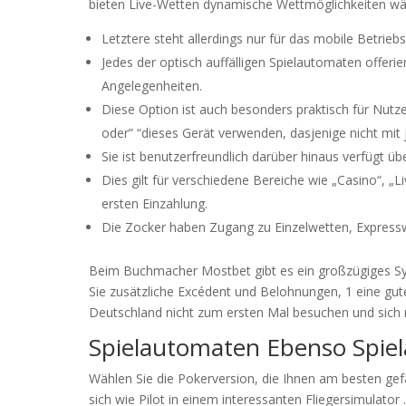
bieten Live-Wetten dynamische Wettmöglichkeiten wäh
Letztere steht allerdings nur für das mobile Betrie
Jedes der optisch auffälligen Spielautomaten offerie
Angelegenheiten.
Diese Option ist auch besonders praktisch für Nu
oder” “dieses Gerät verwenden, dasjenige nicht mit 
Sie ist benutzerfreundlich darüber hinaus verfügt üb
Dies gilt für verschiedene Bereiche wie „Casino“, „Li
ersten Einzahlung.
Die Zocker haben Zugang zu Einzelwetten, Express
Beim Buchmacher Mostbet gibt es ein großzügiges Sys
Sie zusätzliche Excédent und Belohnungen, 1 eine gut
Deutschland nicht zum ersten Mal besuchen und sich nun 
Spielautomaten Ebenso Spie
Wählen Sie die Pokerversion, die Ihnen am besten gefä
sich wie Pilot in einem interessanten Fliegersimulator 