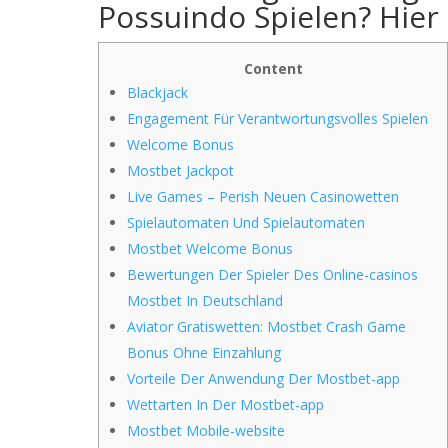
Possuindo Spielen? Hier
Content
Blackjack
Engagement Für Verantwortungsvolles Spielen
Welcome Bonus
Mostbet Jackpot
Live Games – Perish Neuen Casinowetten
Spielautomaten Und Spielautomaten
Mostbet Welcome Bonus
Bewertungen Der Spieler Des Online-casinos
Mostbet In Deutschland
Aviator Gratiswetten: Mostbet Crash Game
Bonus Ohne Einzahlung
Vorteile Der Anwendung Der Mostbet-app
Wettarten In Der Mostbet-app
Mostbet Mobile-website