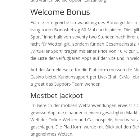
Welcome Bonus
Für die erfolgreiche Umwandlung des Bonusgeldes in 
living room Bonusbetrag 60 Mal durchspielen. Dies gilt
Sport“ innerhalb von seventy two Stunden nach Ihrer 
nicht für Wetten gilt, sondern für den Gesamteinsatz.
„Virtueller Sport“ tragen mit einer Price von 10 % zur
die Liste der verfügbaren Apps auf der Site und in we
Auf der Anmeldeseite für die Plattform müssen die Nu
Casino bietet Kundensupport per Live-Chat, E-Mail eb
a great das Support-Team wenden.
Mostbet Jackpot
Im Bereich der mobilen Wettanwendungen erweist sic
gewisse App, die einander in einem gesättigten Mark
Welt der Online-Wetten und Casinospiele, head wear 
geschlagen. Die Plattform wurde mit Blick auf den Ben
angenehmes Wetten.